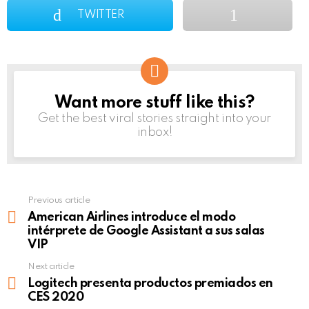
TWITTER
Want more stuff like this?
NEWSLETTER
Get the best viral stories straight into your
inbox!
Previous article
See
more
American Airlines introduce el modo
intérprete de Google Assistant a sus salas
VIP
Next article
Logitech presenta productos premiados en
CES 2020