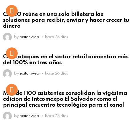
Not Safe For Work
CiNKO reúne en una sola billetera las
Click to view this post
soluciones para recibir, enviar y hacer crecer tu
dinero
by
editor web
hace 26 días
Ciberataques en el sector retail aumentan más
del 100% en tres años
by
editor web
hace 26 días
Más de 1100 asistentes consolidan la vigésima
edición de Intcomexpo El Salvador como el
principal encuentro tecnológico para el canal
by
editor web
hace 26 días