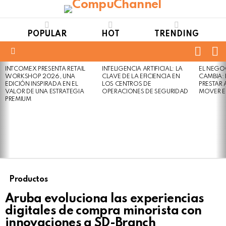
POPULAR
HOT
TRENDING
FOLL
S
US
Menu
INTCOMEX PRESENTA RETAIL
INTELIGENCIA ARTIFICIAL: LA
EL NEGO
LATEST
WORKSHOP 2026, UNA
CLAVE DE LA EFICIENCIA EN
CAMBIA:
STORIES
EDICIÓN INSPIRADA EN EL
LOS CENTROS DE
PRESTAR
VALOR DE UNA ESTRATEGIA
OPERACIONES DE SEGURIDAD
MOVER E
PREMIUM
Productos
Aruba evoluciona las experiencias
digitales de compra minorista con
innovaciones a SD-Branch