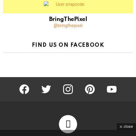
BringThePixel
@bringthepixel
FIND US ON FACEBOOK
facebook
twitter
instagram
pinterest
youtube
close