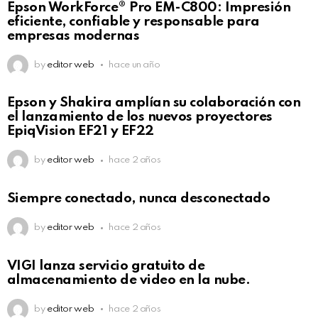
Epson WorkForce® Pro EM-C800: Impresión
eficiente, confiable y responsable para
empresas modernas
by
editor web
hace un año
Epson y Shakira amplían su colaboración con
el lanzamiento de los nuevos proyectores
EpiqVision EF21 y EF22
by
editor web
hace 2 años
Siempre conectado, nunca desconectado
by
editor web
hace 2 años
VIGI lanza servicio gratuito de
almacenamiento de video en la nube.
by
editor web
hace 2 años