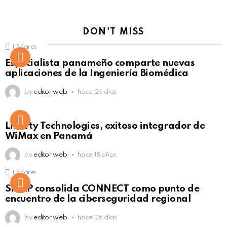
DON'T MISS
1
Shares
Not Safe For Work
Especialista panameño comparte nuevas
Click to view this post
aplicaciones de la Ingeniería Biomédica
by
editor web
hace 26 días
Liberty Technologies, exitoso integrador de
WiMax en Panamá
by
editor web
hace 18 años
1
Shares
Not Safe For Work
SISAP consolida CONNECT como punto de
Click to view this post
encuentro de la ciberseguridad regional
by
editor web
hace 26 días