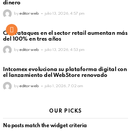
dinero
by
editor web
julio 13, 2026, 4:57 pm
Ciberataques en el sector retail aumentan más
del 100% en tres años
by
editor web
julio 13, 2026, 4:53 pm
Intcomex evoluciona su plataforma digital con
el lanzamiento del WebStore renovado
by
editor web
julio 1, 2026, 7:02 am
OUR PICKS
No posts match the widget criteria