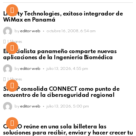
Liberty Technologies, exitoso integrador de
WiMax en Panamá
by
editor web
octubre 16, 2008, 6:54 am
1
Shares
Not Safe For Work
Especialista panameño comparte nuevas
Click to view this post
aplicaciones de la Ingeniería Biomédica
by
editor web
julio 13, 2026, 4:55 pm
1
Shares
Not Safe For Work
SISAP consolida CONNECT como punto de
Click to view this post
encuentro de la ciberseguridad regional
by
editor web
julio 13, 2026, 5:00 pm
Not Safe For Work
CiNKO reúne en una sola billetera las
Click to view this post
soluciones para recibir, enviar y hacer crecer tu