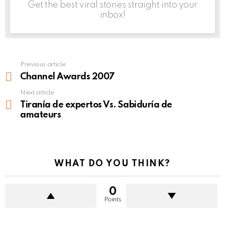
Get the best viral stories straight into your
inbox!
Previous article
See
more
Channel Awards 2007
Next article
Tiranía de expertos Vs. Sabiduría de
amateurs
WHAT DO YOU THINK?
0
Points