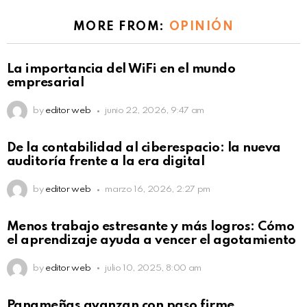
MORE FROM:
OPINIÓN
La importancia del WiFi en el mundo
empresarial
by
editor web
junio 22, 2026, 9:47 am
De la contabilidad al ciberespacio: la nueva
auditoría frente a la era digital
by
editor web
marzo 16, 2026, 2:27 pm
Menos trabajo estresante y más logros: Cómo
el aprendizaje ayuda a vencer el agotamiento
by
editor web
julio 10, 2025, 8:00 am
Panameñas avanzan con paso firme