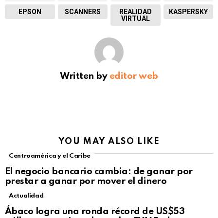
EPSON
SCANNERS
REALIDAD
KASPERSKY
VIRTUAL
Written by
editor web
YOU MAY ALSO LIKE
Centroamérica y el Caribe
El negocio bancario cambia: de ganar por
prestar a ganar por mover el dinero
Actualidad
Not Safe For Work
Ábaco logra una ronda récord de US$53
Click to view this post