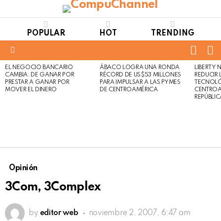
POPULAR
HOT
TRENDING
FOLL
S
US
Menu
EL NEGOCIO BANCARIO
ÁBACO LOGRA UNA RONDA
LIBERTY
LATEST
Not
Click
CAMBIA: DE GANAR POR
RÉCORD DE US$53 MILLONES
REDUCIR 
STORIES
to
Safe
PRESTAR A GANAR POR
PARA IMPULSAR A LAS PYMES
TECNOLÓ
view
MOVER EL DINERO
DE CENTROAMÉRICA
CENTROA
For
this
REPÚBLI
Work
post
Opinión
3Com, 3Complex
by
editor web
noviembre 2, 2007, 6:47 am