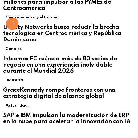
millones para impulsar a las PYMEs de
Centroamérica
Centroamérica y el Caribe
Liberty Networks busca reducir la brecha
tecnológica en Centroamérica y República
Dominicana
Canales
Intcomex FC reúne a más de 80 socios de
negocio en una experiencia inolvidable
durante el Mundial 2026
Industria
GraceKennedy rompe fronteras con una
estrategia digital de alcance global
Actualidad
Not Safe For Work
SAP e IBM impulsan la modernización de ERP
Click to view this post
en la nube para acelerar la innovación con IA