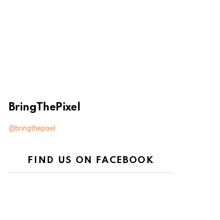
BringThePixel
@bringthepixel
FIND US ON FACEBOOK