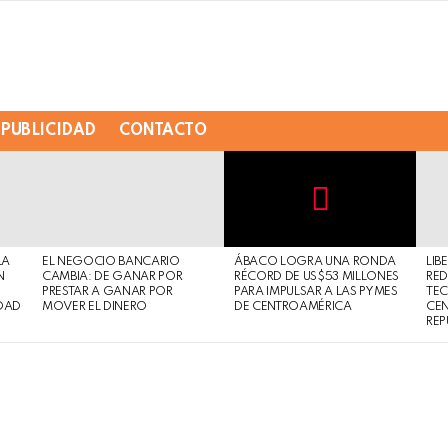
PUBLICIDAD
CONTACTO
Not
Click
to
Safe
view
LA
EL NEGOCIO BANCARIO
ÁBACO LOGRA UNA RONDA
LIB
For
this
N
CAMBIA: DE GANAR POR
RÉCORD DE US$53 MILLONES
RED
Work
post
PRESTAR A GANAR POR
PARA IMPULSAR A LAS PYMES
TE
DAD
MOVER EL DINERO
DE CENTROAMÉRICA
CE
REP