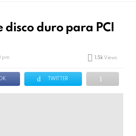
e disco duro para PCI
40 pm
1.5k
Views
OK
TWITTER