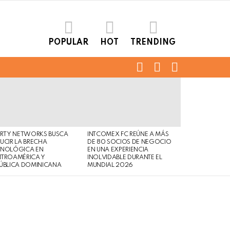
POPULAR
HOT
TRENDING
FOLLOW
SEARCH
LOGIN
US
ERTY NETWORKS BUSCA
INTCOMEX FC REÚNE A MÁS
UCIR LA BRECHA
DE 80 SOCIOS DE NEGOCIO
CNOLÓGICA EN
EN UNA EXPERIENCIA
NTROAMÉRICA Y
INOLVIDABLE DURANTE EL
ÚBLICA DOMINICANA
MUNDIAL 2026