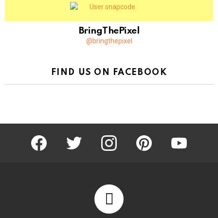
BringThePixel
@bringthepixel
FIND US ON FACEBOOK
facebook
twitter
instagram
pinterest
youtube