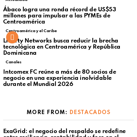
Not Safe For Work
Ábaco logra una ronda récord de US$53
Click to view this post
millones para impulsar a las PYMEs de
Centroamérica
Centroamérica y el Caribe
Liberty Networks busca reducir la brecha
tecnológica en Centroamérica y República
Dominicana
Canales
Intcomex FC reúne a más de 80 socios de
negocio en una experiencia inolvidable
durante el Mundial 2026
MORE FROM:
DESTACADOS
ExaGrid: el negocio del respaldo se redefine