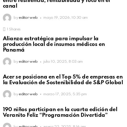
entre resiliencia, rentabilidad y foco en el
canal
by
editor web
mayo 19, 2026, 10:30 am
1
Shares
Alianza estratégica para impulsar la
producción local de insumos médicos en
Panamá
by
editor web
julio 10, 2025, 8:03 am
Acer se posiciona en el Top 5% de empresas en
la Evaluación de Sostenibilidad de S&P Global
by
editor web
marzo 17, 2025, 5:35 pm
190 niños participan en la cuarta edición del
Veranito Feliz “Programación Divertida”
by
editor web
enero 22, 2025, 8:16 am