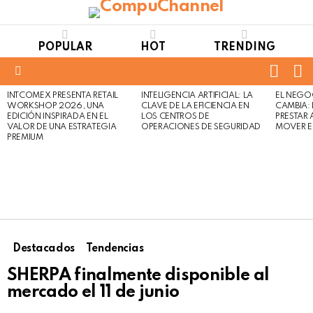
POPULAR
HOT
TRENDING
FOLL
S
US
Menu
INTCOMEX PRESENTA RETAIL
INTELIGENCIA ARTIFICIAL: LA
EL NEGO
LATEST
WORKSHOP 2026, UNA
CLAVE DE LA EFICIENCIA EN
CAMBIA:
STORIES
EDICIÓN INSPIRADA EN EL
LOS CENTROS DE
PRESTAR
VALOR DE UNA ESTRATEGIA
OPERACIONES DE SEGURIDAD
MOVER E
PREMIUM
Destacados
Tendencias
SHERPA finalmente disponible al
mercado el 11 de junio