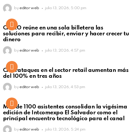
by
editor web
julio 13, 2026, 5:00 pm
Not Safe For Work
CiNKO reúne en una sola billetera las
Click to view this post
soluciones para recibir, enviar y hacer crecer tu
dinero
by
editor web
julio 13, 2026, 4:57 pm
Ciberataques en el sector retail aumentan más
del 100% en tres años
by
editor web
julio 13, 2026, 4:53 pm
Más de 1100 asistentes consolidan la vigésima
edición de Intcomexpo El Salvador como el
principal encuentro tecnológico para el canal
by
editor web
julio 13, 2026, 5:24 pm