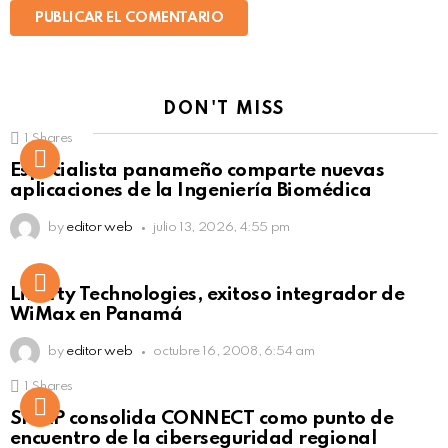
DON'T MISS
1
Shares
Not Safe For Work
Especialista panameño comparte nuevas
Click to view this post
aplicaciones de la Ingeniería Biomédica
by
editor web
julio 13, 2026, 4:55 pm
Liberty Technologies, exitoso integrador de
WiMax en Panamá
by
editor web
octubre 16, 2008, 6:54 am
1
Shares
Not Safe For Work
SISAP consolida CONNECT como punto de
Click to view this post
encuentro de la ciberseguridad regional