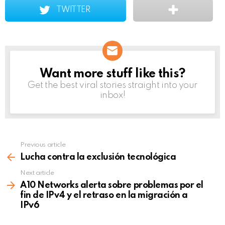
TWITTER
Want more stuff like this?
NEWSLETTER
Get the best viral stories straight into your
inbox!
Previous article
See
more
Lucha contra la exclusión tecnológica
Next article
A10 Networks alerta sobre problemas por el
fin de IPv4 y el retraso en la migración a
IPv6