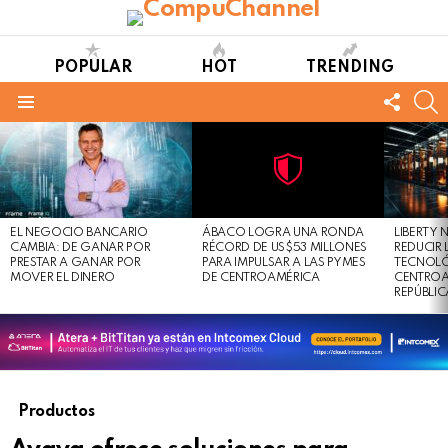
POPULAR
HOT
TRENDING
FOLL
S
US
Menu
LATEST
STORIES
Not
Click
to
Safe
view
EL NEGOCIO BANCARIO
ÁBACO LOGRA UNA RONDA
LIBERTY
For
this
CAMBIA: DE GANAR POR
RÉCORD DE US$53 MILLONES
REDUCIR 
Work
post
PRESTAR A GANAR POR
PARA IMPULSAR A LAS PYMES
TECNOLÓ
MOVER EL DINERO
DE CENTROAMÉRICA
CENTROA
REPÚBLI
Productos