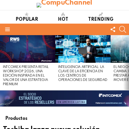
POPULAR
HOT
TRENDING
FOLL
S
US
Menu
LATEST
STORIES
INTCOMEX PRESENTA RETAIL
INTELIGENCIA ARTIFICIAL: LA
EL NEGO
WORKSHOP 2026, UNA
CLAVE DE LA EFICIENCIA EN
CAMBIA:
EDICIÓN INSPIRADA EN EL
LOS CENTROS DE
PRESTAR
VALOR DE UNA ESTRATEGIA
OPERACIONES DE SEGURIDAD
MOVER E
PREMIUM
Productos