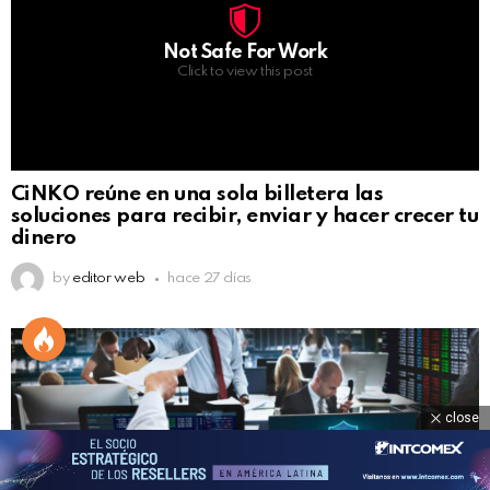
Not Safe For Work
Click to view this post
CiNKO reúne en una sola billetera las
soluciones para recibir, enviar y hacer crecer tu
dinero
by
editor web
hace 27 días
close