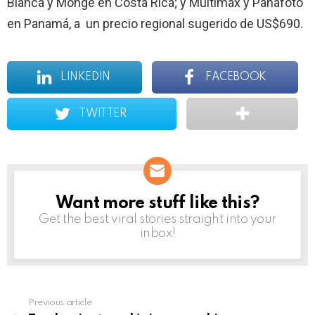
Blanca y Monge en Costa Rica; y Multimax y Panafoto
en Panamá, a un precio regional sugerido de US$690.
LINKEDIN
FACEBOOK
TWITTER
Want more stuff like this?
NEWSLETTER
Get the best viral stories straight into your
inbox!
Previous article
See