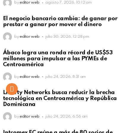
by
editor web
agosto 7, 2026, 10:12 am
El negocio bancario cambia: de ganar por
prestar a ganar por mover el dinero
by
editor web
julio 30, 2026, 12:28 pm
Not Safe For Work
Ábaco logra una ronda récord de US$53
Click to view this post
millones para impulsar a las PYMEs de
Centroamérica
by
editor web
julio 24, 2026, 8:31 am
Liberty Networks busca reducir la brecha
tecnológica en Centroamérica y República
Dominicana
by
editor web
julio 24, 2026, 6:56 am
Intcomex FC reúne a más de 80 socios de