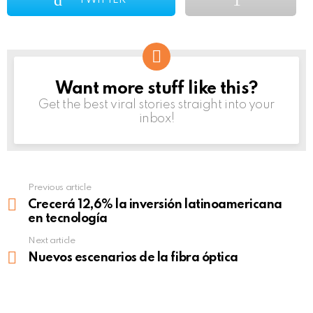
Want more stuff like this?
NEWSLETTER
Get the best viral stories straight into your
inbox!
Previous article
See
more
Crecerá 12,6% la inversión latinoamericana
en tecnología
Next article
Nuevos escenarios de la fibra óptica