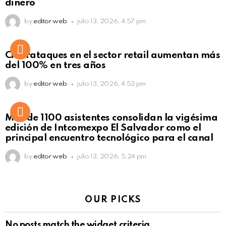
dinero
by
editor web
julio 13, 2026, 4:57 pm
Ciberataques en el sector retail aumentan más
del 100% en tres años
by
editor web
julio 13, 2026, 4:53 pm
Más de 1100 asistentes consolidan la vigésima
edición de Intcomexpo El Salvador como el
principal encuentro tecnológico para el canal
by
editor web
julio 13, 2026, 5:24 pm
OUR PICKS
No posts match the widget criteria