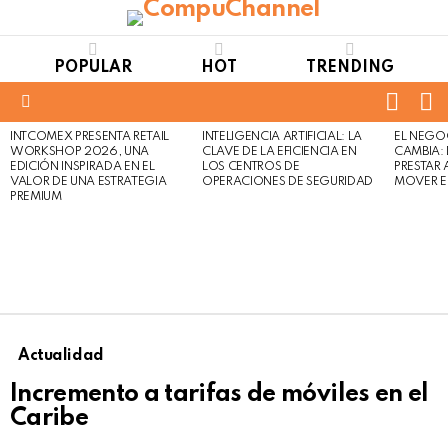
POPULAR
HOT
TRENDING
FOLL
S
US
Menu
INTCOMEX PRESENTA RETAIL
INTELIGENCIA ARTIFICIAL: LA
EL NEGO
LATEST
WORKSHOP 2026, UNA
CLAVE DE LA EFICIENCIA EN
CAMBIA:
STORIES
EDICIÓN INSPIRADA EN EL
LOS CENTROS DE
PRESTAR
VALOR DE UNA ESTRATEGIA
OPERACIONES DE SEGURIDAD
MOVER E
PREMIUM
Actualidad
Incremento a tarifas de móviles en el
Caribe