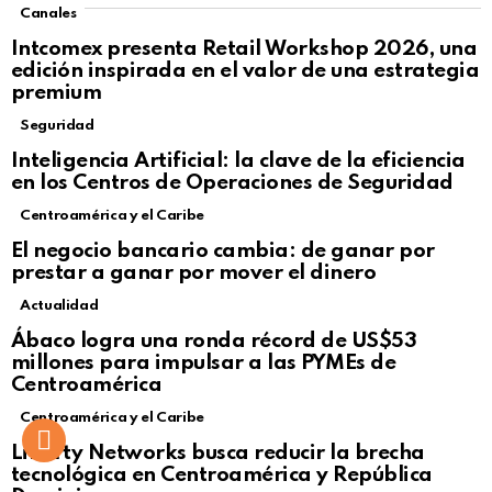
Canales
Intcomex presenta Retail Workshop 2026, una
edición inspirada en el valor de una estrategia
premium
Seguridad
Inteligencia Artificial: la clave de la eficiencia
en los Centros de Operaciones de Seguridad
Centroamérica y el Caribe
El negocio bancario cambia: de ganar por
prestar a ganar por mover el dinero
Actualidad
Not Safe For Work
Ábaco logra una ronda récord de US$53
Click to view this post
millones para impulsar a las PYMEs de
Centroamérica
Centroamérica y el Caribe
Liberty Networks busca reducir la brecha
tecnológica en Centroamérica y República