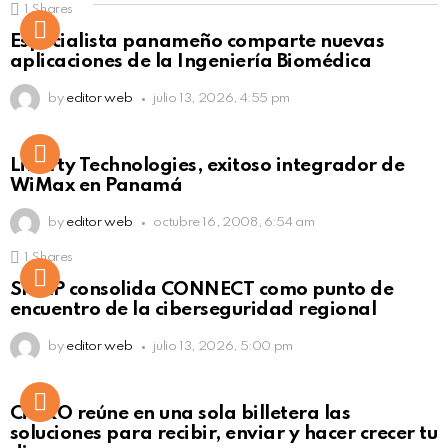
1
Shares
Not Safe For Work
Especialista panameño comparte nuevas
Click to view this post
aplicaciones de la Ingeniería Biomédica
by
editor web
julio 13, 2026, 4:55 pm
Liberty Technologies, exitoso integrador de
WiMax en Panamá
by
editor web
octubre 16, 2008, 6:54 am
1
Shares
Not Safe For Work
SISAP consolida CONNECT como punto de
Click to view this post
encuentro de la ciberseguridad regional
by
editor web
julio 13, 2026, 5:00 pm
Not Safe For Work
CiNKO reúne en una sola billetera las
Click to view this post
soluciones para recibir, enviar y hacer crecer tu