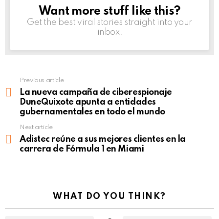
Want more stuff like this?
NEWSLETTER
Get the best viral stories straight into your
inbox!
Previous article
See
more
La nueva campaña de ciberespionaje
DuneQuixote apunta a entidades
gubernamentales en todo el mundo
Next article
Adistec reúne a sus mejores clientes en la
carrera de Fórmula 1 en Miami
WHAT DO YOU THINK?