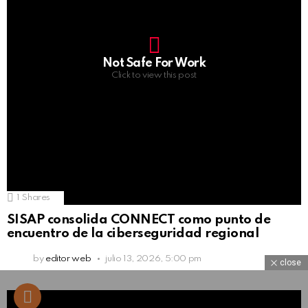
Not Safe For Work
Click to view this post
1
Shares
SISAP consolida CONNECT como punto de
encuentro de la ciberseguridad regional
by
editor web
julio 13, 2026, 5:00 pm
close