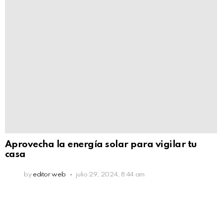
Aprovecha la energía solar para vigilar tu
casa
by
editor web
julio 29, 2024, 8:44 am