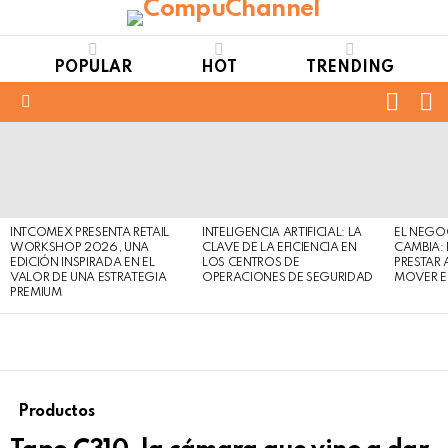
POPULAR
HOT
TRENDING
FOLL
S
US
Menu
LATEST
STORIES
INTCOMEX PRESENTA RETAIL
INTELIGENCIA ARTIFICIAL: LA
EL NEGO
WORKSHOP 2026, UNA
CLAVE DE LA EFICIENCIA EN
CAMBIA:
EDICIÓN INSPIRADA EN EL
LOS CENTROS DE
PRESTAR
VALOR DE UNA ESTRATEGIA
OPERACIONES DE SEGURIDAD
MOVER E
PREMIUM
Productos