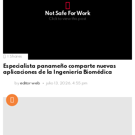
Not Safe For Work
Click to view this post
1
Shares
Especialista panameño comparte nuevas
aplicaciones de la Ingeniería Biomédica
by
editor web
julio 13, 2026, 4:55 pm