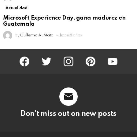
Actualidad
Not Safe For Work
Microsoft Experience Day, gana madurez en
Click to view this post
Guatemala
by
Guillermo A. Mata
hace 8 años
facebook
twitter
instagram
pinterest
youtube
Don’t miss out on new posts