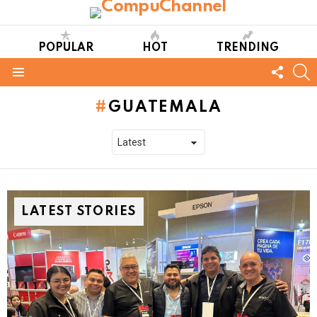
POPULAR
HOT
TRENDING
FOLL
S
US
Menu
GUATEMALA
LATEST STORIES