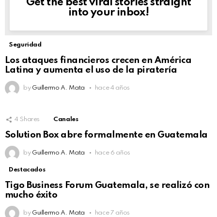
Get the best viral stories straight
NEWSLETTER
into your inbox!
Seguridad
Los ataques financieros crecen en América
Latina y aumenta el uso de la piratería
by
Guillermo A. Mata
hace 4 años
4
Shares
Canales
Solution Box abre formalmente en Guatemala
by
Guillermo A. Mata
hace 6 años
Destacados
Tigo Business Forum Guatemala, se realizó con
mucho éxito
by
Guillermo A. Mata
hace 7 años