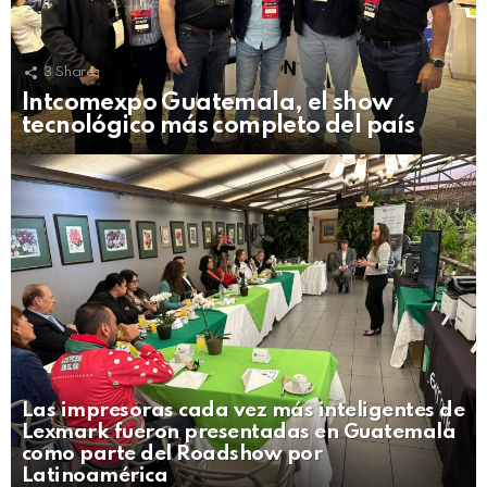
3
Shares
Intcomexpo Guatemala, el show
tecnológico más completo del país
Las impresoras cada vez más inteligentes de
Lexmark fueron presentadas en Guatemala
como parte del Roadshow por
Latinoamérica