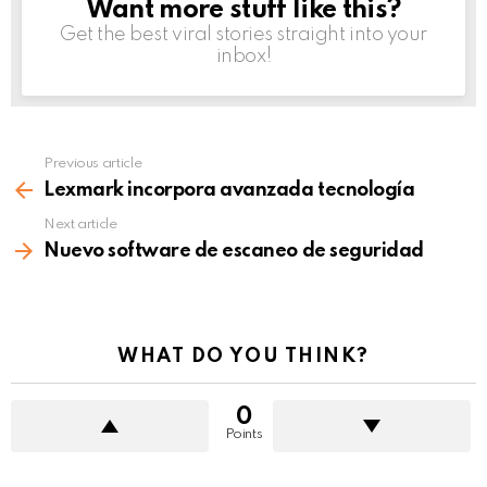
Want more stuff like this?
NEWSLETTER
Get the best viral stories straight into your
inbox!
Previous article
See
more
Lexmark incorpora avanzada tecnología
Next article
Nuevo software de escaneo de seguridad
WHAT DO YOU THINK?
0
Points