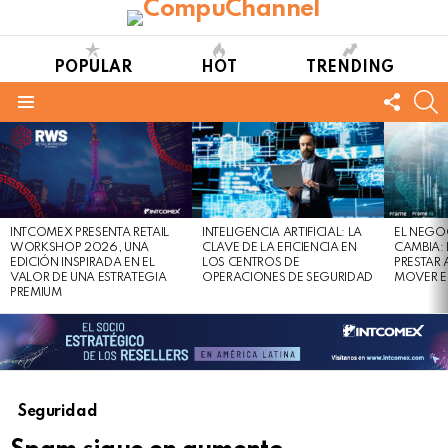
POPULAR
HOT
TRENDING
FOLL
S
US
Menu
LATEST
STORIES
INTCOMEX PRESENTA RETAIL
INTELIGENCIA ARTIFICIAL: LA
EL NEGO
WORKSHOP 2026, UNA
CLAVE DE LA EFICIENCIA EN
CAMBIA:
EDICIÓN INSPIRADA EN EL
LOS CENTROS DE
PRESTAR
VALOR DE UNA ESTRATEGIA
OPERACIONES DE SEGURIDAD
MOVER E
PREMIUM
Seguridad