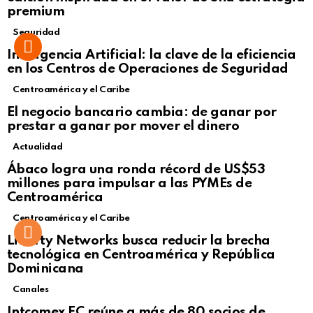
premium
Seguridad
Inteligencia Artificial: la clave de la eficiencia
en los Centros de Operaciones de Seguridad
Centroamérica y el Caribe
El negocio bancario cambia: de ganar por
prestar a ganar por mover el dinero
Actualidad
Not Safe For Work
Ábaco logra una ronda récord de US$53
Click to view this post
millones para impulsar a las PYMEs de
Centroamérica
Centroamérica y el Caribe
Liberty Networks busca reducir la brecha
tecnológica en Centroamérica y República
Dominicana
Canales
Intcomex FC reúne a más de 80 socios de