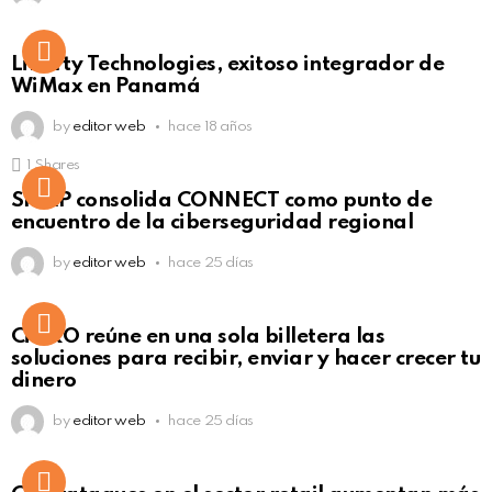
Liberty Technologies, exitoso integrador de
WiMax en Panamá
by
editor web
hace 18 años
1
Shares
Not Safe For Work
SISAP consolida CONNECT como punto de
Click to view this post
encuentro de la ciberseguridad regional
by
editor web
hace 25 días
Not Safe For Work
CiNKO reúne en una sola billetera las
Click to view this post
soluciones para recibir, enviar y hacer crecer tu
dinero
by
editor web
hace 25 días