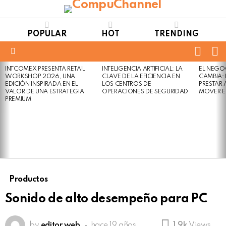
POPULAR
HOT
TRENDING
FOLL
S
US
Menu
INTCOMEX PRESENTA RETAIL
INTELIGENCIA ARTIFICIAL: LA
EL NEGO
LATEST
WORKSHOP 2026, UNA
CLAVE DE LA EFICIENCIA EN
CAMBIA:
STORIES
EDICIÓN INSPIRADA EN EL
LOS CENTROS DE
PRESTAR
VALOR DE UNA ESTRATEGIA
OPERACIONES DE SEGURIDAD
MOVER E
PREMIUM
Productos
Sonido de alto desempeño para PC
by
editor web
hace 19 años
1.9k
Views