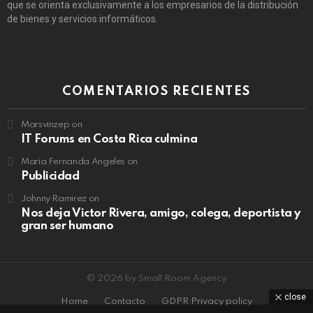
que se orienta exclusivamente a los empresarios de la distribución
de bienes y servicios informáticos.
COMENTARIOS RECIENTES
Marsvinzep
on
IT Forums en Costa Rica culmina
María Fernanda Angeles
on
Publicidad
Johnny Ramirez
on
Nos deja Victor Rivera, amigo, colega, deportista y
gran ser humano
© 2026 by Small Room Agency
close
Home
Contacto
GDPR Privacy policy