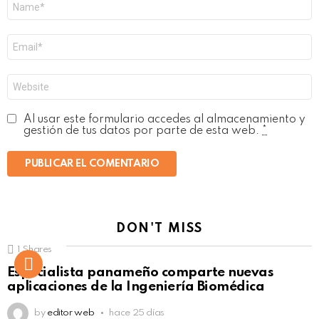
*
Correo
electrónico
*
Web
Al usar este formulario accedes al almacenamiento y
gestión de tus datos por parte de esta web.
*
DON'T MISS
1
Shares
Not Safe For Work
Especialista panameño comparte nuevas
Click to view this post
aplicaciones de la Ingeniería Biomédica
by
editor web
hace 25 días