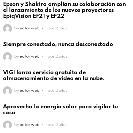
Epson y Shakira amplían su colaboración con
el lanzamiento de los nuevos proyectores
EpiqVision EF21 y EF22
by
editor web
hace 2 años
Siempre conectado, nunca desconectado
by
editor web
hace 2 años
VIGI lanza servicio gratuito de
almacenamiento de video en la nube.
by
editor web
hace 2 años
Aprovecha la energía solar para vigilar tu
casa
by
editor web
hace 2 años