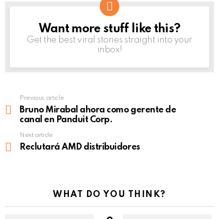
Want more stuff like this?
NEWSLETTER
Get the best viral stories straight into your
inbox!
Previous article
See
more
Bruno Mirabal ahora como gerente de
canal en Panduit Corp.
Next article
Reclutará AMD distribuidores
WHAT DO YOU THINK?