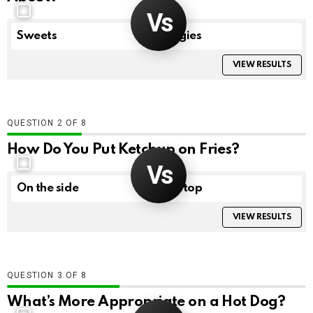
Sweets
Vegies
VIEW RESULTS
QUESTION
OF
8
How Do You Put Ketchup on Fries?
On the side
On top
VIEW RESULTS
QUESTION
OF
8
What’s More Appropriate on a Hot Dog?