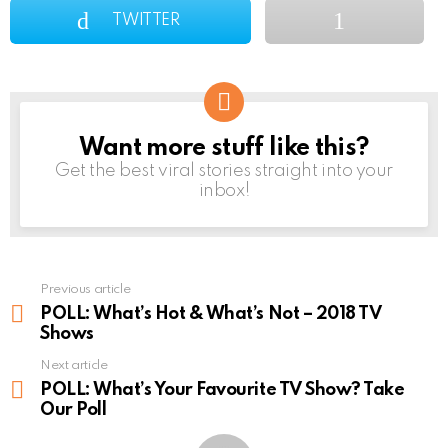
TWITTER
Want more stuff like this?
NEWSLETTER
Get the best viral stories straight into your
inbox!
Previous article
See
more
POLL: What’s Hot & What’s Not – 2018 TV
Shows
Next article
POLL: What’s Your Favourite TV Show? Take
Our Poll