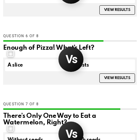
VIEW RESULTS
QUESTION
OF
8
Enough of Pizza! What’s Left?
A slice
Crusts
VIEW RESULTS
QUESTION
OF
8
There’s Only One Way to Eat a
Watermelon, Right?
Without seeds
With seeds