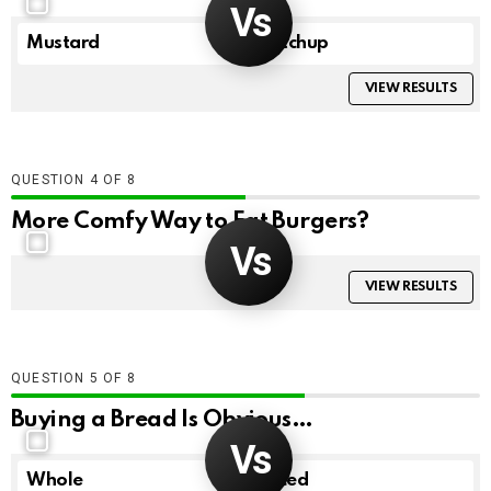
Mustard
Ketchup
VIEW RESULTS
QUESTION
OF
8
More Comfy Way to Eat Burgers?
VIEW RESULTS
QUESTION
OF
8
Buying a Bread Is Obvious…
Whole
Sliced