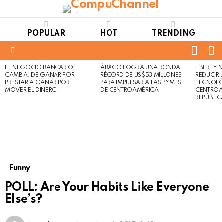
POPULAR
HOT
TRENDING
FOLL
S
US
Menu
EL NEGOCIO BANCARIO
ÁBACO LOGRA UNA RONDA
LIBERTY
LATEST
Not
Click
CAMBIA: DE GANAR POR
RÉCORD DE US$53 MILLONES
REDUCIR 
STORIES
to
Safe
PRESTAR A GANAR POR
PARA IMPULSAR A LAS PYMES
TECNOLÓ
view
MOVER EL DINERO
DE CENTROAMÉRICA
CENTROA
For
this
REPÚBLI
Work
post
Funny
POLL: Are Your Habits Like Everyone
Else’s?