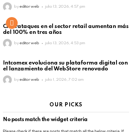
by
editor web
julio 13, 2026, 4:57 pm
Ciberataques en el sector retail aumentan más
del 100% en tres años
by
editor web
julio 13, 2026, 4:53 pm
Intcomex evoluciona su plataforma digital con
el lanzamiento del WebStore renovado
by
editor web
julio 1, 2026, 7:02 am
OUR PICKS
No posts match the widget criteria
Please check if there are posts that match all the below criteria. If