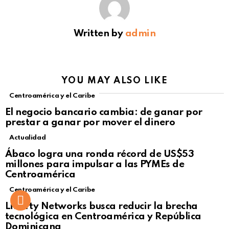
Written by
admin
YOU MAY ALSO LIKE
Centroamérica y el Caribe
El negocio bancario cambia: de ganar por
prestar a ganar por mover el dinero
Actualidad
Not Safe For Work
Ábaco logra una ronda récord de US$53
Click to view this post
millones para impulsar a las PYMEs de
Centroamérica
Centroamérica y el Caribe
Liberty Networks busca reducir la brecha
tecnológica en Centroamérica y República
Dominicana