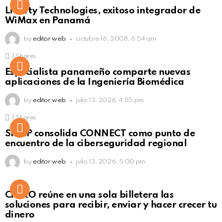
Liberty Technologies, exitoso integrador de
WiMax en Panamá
by
editor web
octubre 16, 2008, 6:54 am
1
Shares
Not Safe For Work
Especialista panameño comparte nuevas
Click to view this post
aplicaciones de la Ingeniería Biomédica
by
editor web
julio 13, 2026, 4:55 pm
1
Shares
Not Safe For Work
SISAP consolida CONNECT como punto de
Click to view this post
encuentro de la ciberseguridad regional
by
editor web
julio 13, 2026, 5:00 pm
Not Safe For Work
CiNKO reúne en una sola billetera las
Click to view this post
soluciones para recibir, enviar y hacer crecer tu
dinero