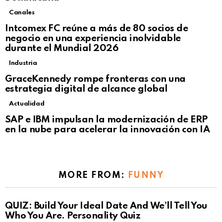
Canales
Intcomex FC reúne a más de 80 socios de
negocio en una experiencia inolvidable
durante el Mundial 2026
Industria
GraceKennedy rompe fronteras con una
estrategia digital de alcance global
Actualidad
Not Safe For Work
SAP e IBM impulsan la modernización de ERP
Click to view this post
en la nube para acelerar la innovación con IA
MORE FROM:
FUNNY
QUIZ: Build Your Ideal Date And We’ll Tell You
Who You Are. Personality Quiz