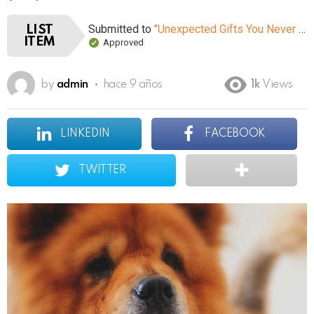
Submitted to
"Unexpected Gifts You Never Knew You Could Buy On Amazon"
LIST
ITEM
Approved
by
admin
hace 9 años
1k
Views
LINKEDIN
FACEBOOK
TWITTER