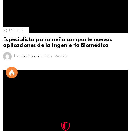
1
Shares
Especialista panameño comparte nuevas
aplicaciones de la Ingeniería Biomédica
by
editor web
hace 24 días