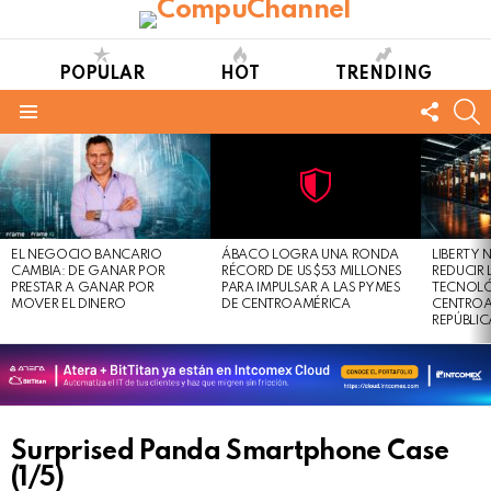
POPULAR
HOT
TRENDING
FOLL
S
US
Menu
LATEST
STORIES
Not
Click
to
Safe
view
EL NEGOCIO BANCARIO
ÁBACO LOGRA UNA RONDA
LIBERTY
For
this
CAMBIA: DE GANAR POR
RÉCORD DE US$53 MILLONES
REDUCIR 
Work
post
PRESTAR A GANAR POR
PARA IMPULSAR A LAS PYMES
TECNOLÓ
MOVER EL DINERO
DE CENTROAMÉRICA
CENTROA
REPÚBLI
Surprised Panda Smartphone Case
(1/5)