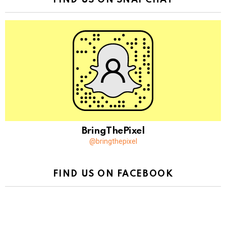
FIND US ON SNAPCHAT
BringThePixel
@bringthepixel
FIND US ON FACEBOOK