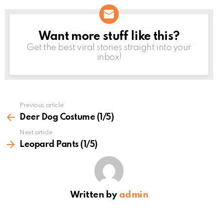
Want more stuff like this?
NEWSLETTER
Get the best viral stories straight into your
inbox!
Previous article
See
more
Deer Dog Costume (1/5)
Next article
Leopard Pants (1/5)
Written by
admin