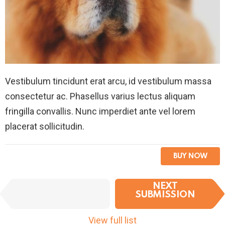
Vestibulum tincidunt erat arcu, id vestibulum massa
consectetur ac. Phasellus varius lectus aliquam
fringilla convallis. Nunc imperdiet ante vel lorem
placerat sollicitudin.
BUY NOW
I
NEXT
PREVIOUS
t
SUBMISSION
SUBMISSION
e
m
View full list