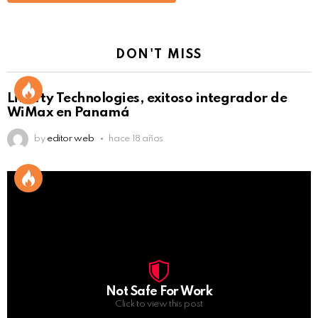
DON'T MISS
Liberty Technologies, exitoso integrador de
WiMax en Panamá
by
editor web
hace 18 años
Not Safe For Work
Click to view this post