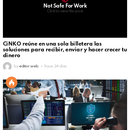
Not Safe For Work
Click to view this post
CiNKO reúne en una sola billetera las
soluciones para recibir, enviar y hacer crecer tu
dinero
by
editor web
hace 24 días