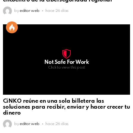
by
editor web
hace 26 días
Not Safe For Work
Click to view this post
CiNKO reúne en una sola billetera las
soluciones para recibir, enviar y hacer crecer tu
dinero
by
editor web
hace 26 días