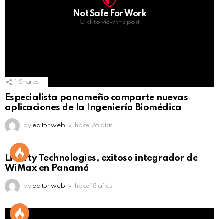
Not Safe For Work
Click to view this post
1
Shares
Especialista panameño comparte nuevas
aplicaciones de la Ingeniería Biomédica
by
editor web
hace 26 días
Liberty Technologies, exitoso integrador de
WiMax en Panamá
by
editor web
hace 18 años