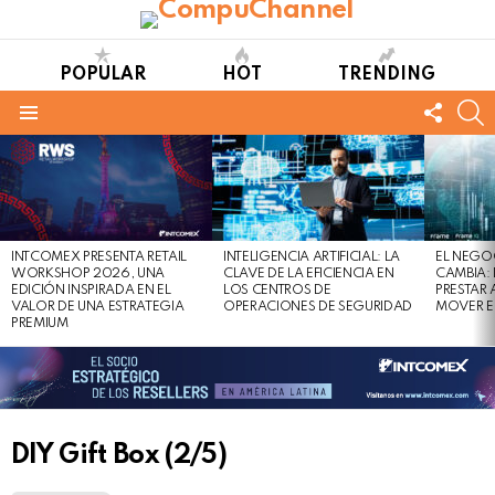
POPULAR
HOT
TRENDING
FOLL
S
US
Menu
LATEST
STORIES
INTCOMEX PRESENTA RETAIL
INTELIGENCIA ARTIFICIAL: LA
EL NEGO
WORKSHOP 2026, UNA
CLAVE DE LA EFICIENCIA EN
CAMBIA:
EDICIÓN INSPIRADA EN EL
LOS CENTROS DE
PRESTAR
VALOR DE UNA ESTRATEGIA
OPERACIONES DE SEGURIDAD
MOVER E
PREMIUM
DIY Gift Box (2/5)