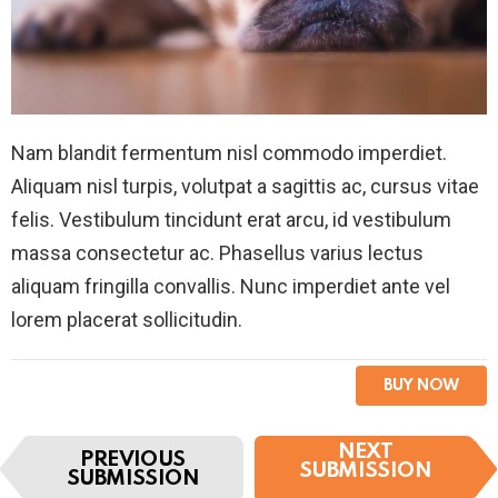
Nam blandit fermentum nisl commodo imperdiet.
Aliquam nisl turpis, volutpat a sagittis ac, cursus vitae
felis. Vestibulum tincidunt erat arcu, id vestibulum
massa consectetur ac. Phasellus varius lectus
aliquam fringilla convallis. Nunc imperdiet ante vel
lorem placerat sollicitudin.
BUY NOW
I
NEXT
PREVIOUS
t
SUBMISSION
SUBMISSION
e