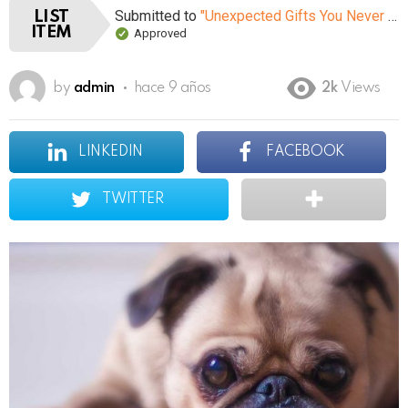
Submitted to
"Unexpected Gifts You Never Knew You Could Buy On Amazon"
LIST
ITEM
Approved
by
admin
hace 9 años
2k
Views
LINKEDIN
FACEBOOK
TWITTER