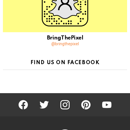
BringThePixel
@bringthepixel
FIND US ON FACEBOOK
facebook
twitter
instagram
pinterest
youtube