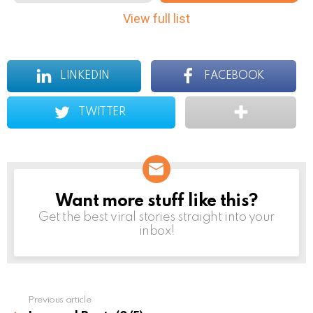
m
View full list
n
a
v
i
LINKEDIN
FACEBOOK
g
a
TWITTER
t
i
o
n
Want more stuff like this?
NEWSLETTER
Get the best viral stories straight into your
inbox!
Previous article
See