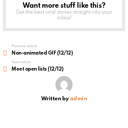
Want more stuff like this?
NEWSLETTER
Get the best viral stories straight into your
inbox!
Previous article
See
more
Non-animated GIF (12/12)
Next article
Meet open lists (12/12)
Written by
admin