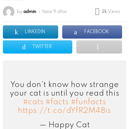
by
admin
hace 9 años
2k
Views
LINKEDIN
FACEBOOK
TWITTER
You don't know how strange
your cat is until you read this
#cats
#facts
#funfacts
https://t.co/dYfR2M4Bis
— Happy Cat