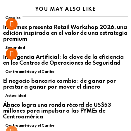
YOU MAY ALSO LIKE
Canales
Intcomex presenta Retail Workshop 2026, una
edición inspirada en el valor de una estrategia
premium
Seguridad
Inteligencia Artificial: la clave de la eficiencia
en los Centros de Operaciones de Seguridad
Centroamérica y el Caribe
El negocio bancario cambia: de ganar por
prestar a ganar por mover el dinero
Actualidad
Not Safe For Work
Ábaco logra una ronda récord de US$53
Click to view this post
millones para impulsar a las PYMEs de
Centroamérica
Centroamérica y el Caribe