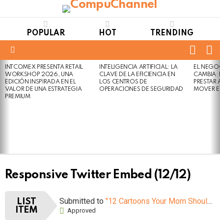
POPULAR
HOT
TRENDING
FOLL
S
US
Menu
INTCOMEX PRESENTA RETAIL
INTELIGENCIA ARTIFICIAL: LA
EL NEGO
LATEST
WORKSHOP 2026, UNA
CLAVE DE LA EFICIENCIA EN
CAMBIA:
STORIES
EDICIÓN INSPIRADA EN EL
LOS CENTROS DE
PRESTAR
VALOR DE UNA ESTRATEGIA
OPERACIONES DE SEGURIDAD
MOVER E
PREMIUM
Responsive Twitter Embed (12/12)
Submitted to
"12 Cartoons Your Mom Shouldn’t Let You Watch When You Were Young"
LIST
ITEM
Approved