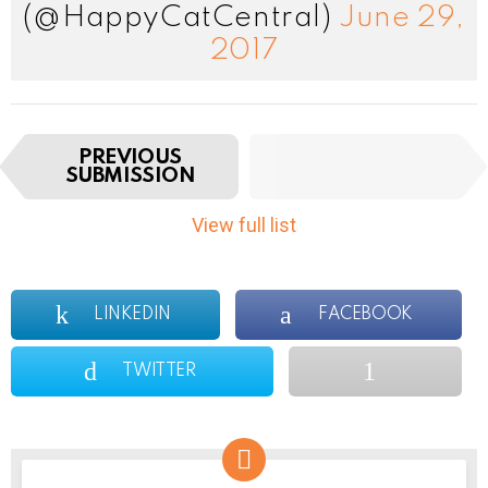
(@HappyCatCentral)
June 29,
2017
I
NEXT
PREVIOUS
t
SUBMISSION
SUBMISSION
e
m
View full list
n
a
v
i
LINKEDIN
FACEBOOK
g
a
TWITTER
t
i
o
n