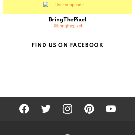
BringThePixel
@bringthepixel
FIND US ON FACEBOOK
facebook
twitter
instagram
pinterest
youtube