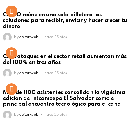
Not Safe For Work
CiNKO reúne en una sola billetera las
Click to view this post
soluciones para recibir, enviar y hacer crecer tu
dinero
by
editor web
hace 25 días
Ciberataques en el sector retail aumentan más
del 100% en tres años
by
editor web
hace 25 días
Más de 1100 asistentes consolidan la vigésima
edición de Intcomexpo El Salvador como el
principal encuentro tecnológico para el canal
by
editor web
hace 25 días