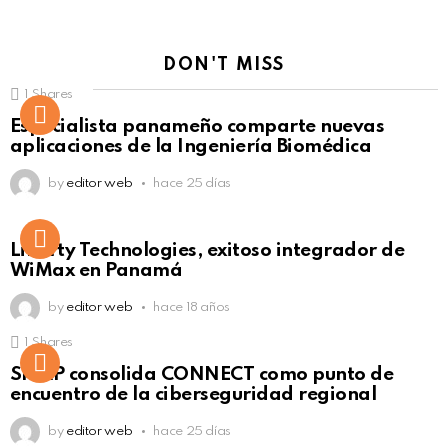
DON'T MISS
1
Shares
Not Safe For Work
Especialista panameño comparte nuevas
Click to view this post
aplicaciones de la Ingeniería Biomédica
by
editor web
hace 25 días
Liberty Technologies, exitoso integrador de
WiMax en Panamá
by
editor web
hace 18 años
1
Shares
Not Safe For Work
SISAP consolida CONNECT como punto de
Click to view this post
encuentro de la ciberseguridad regional
by
editor web
hace 25 días