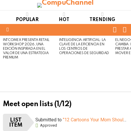
POPULAR
HOT
TRENDING
FOLL
S
US
Menu
INTCOMEX PRESENTA RETAIL
INTELIGENCIA ARTIFICIAL: LA
EL NEGO
LATEST
WORKSHOP 2026, UNA
CLAVE DE LA EFICIENCIA EN
CAMBIA:
STORIES
EDICIÓN INSPIRADA EN EL
LOS CENTROS DE
PRESTAR
VALOR DE UNA ESTRATEGIA
OPERACIONES DE SEGURIDAD
MOVER E
PREMIUM
Meet open lists (1/12)
Submitted to
"12 Cartoons Your Mom Shouldn’t Let You Watch When You Were Young"
LIST
ITEM
Approved