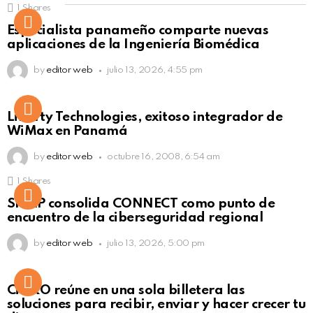
1
Shares
Not Safe For Work
Especialista panameño comparte nuevas
Click to view this post
aplicaciones de la Ingeniería Biomédica
by
editor web
julio 13, 2026, 4:55 pm
Liberty Technologies, exitoso integrador de
WiMax en Panamá
by
editor web
octubre 16, 2008, 6:54 am
1
Shares
Not Safe For Work
SISAP consolida CONNECT como punto de
Click to view this post
encuentro de la ciberseguridad regional
by
editor web
julio 13, 2026, 5:00 pm
Not Safe For Work
CiNKO reúne en una sola billetera las
Click to view this post
soluciones para recibir, enviar y hacer crecer tu