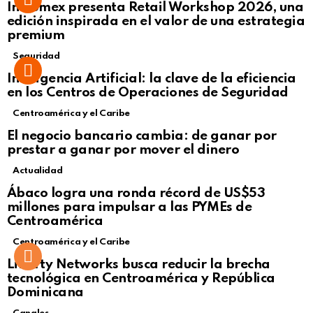
Intcomex presenta Retail Workshop 2026, una
edición inspirada en el valor de una estrategia
premium
Seguridad
Inteligencia Artificial: la clave de la eficiencia
en los Centros de Operaciones de Seguridad
Centroamérica y el Caribe
El negocio bancario cambia: de ganar por
prestar a ganar por mover el dinero
Actualidad
Not Safe For Work
Ábaco logra una ronda récord de US$53
Click to view this post
millones para impulsar a las PYMEs de
Centroamérica
Centroamérica y el Caribe
Liberty Networks busca reducir la brecha
tecnológica en Centroamérica y República
Dominicana