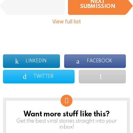
I
NEXT
PREVIOUS
t
SUBMISSION
SUBMISSION
e
m
View full list
n
a
v
i
g
a
LINKEDIN
FACEBOOK
t
i
o
TWITTER
n
Want more stuff like this?
NEWSLETTER
Get the best viral stories straight into your
inbox!