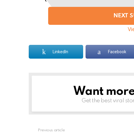
e
m
NEXT 
n
a
Vie
v
i
g
LinkedIn
Facebook
a
t
i
o
n
Want more s
NEWSLETTER
Get the best viral sto
Previous article
See