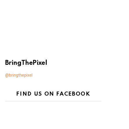
BringThePixel
@bringthepixel
FIND US ON FACEBOOK