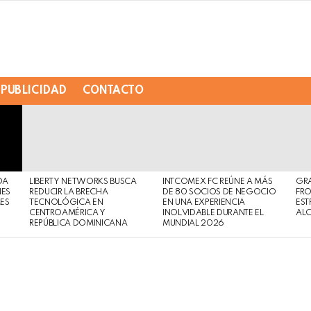
PUBLICIDAD
CONTACTO
DA
LIBERTY NETWORKS BUSCA
INTCOMEX FC REÚNE A MÁS
GR
NES
REDUCIR LA BRECHA
DE 80 SOCIOS DE NEGOCIO
FRO
MES
TECNOLÓGICA EN
EN UNA EXPERIENCIA
EST
CENTROAMÉRICA Y
INOLVIDABLE DURANTE EL
AL
REPÚBLICA DOMINICANA
MUNDIAL 2026