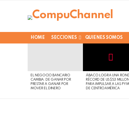
HOME
SECCIONES
QUIENES SOMOS
LATEST
STORIES
Not
Click
to
Safe
view
EL NEGOCIO BANCARIO
ÁBACO LOGRA UNA RON
For
this
CAMBIA: DE GANAR POR
RÉCORD DE US$53 MILLO
Work
post
PRESTAR A GANAR POR
PARA IMPULSAR A LAS PY
MOVER EL DINERO
DE CENTROAMÉRICA