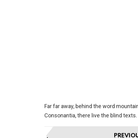
Far far away, behind the word mountain
Consonantia, there live the blind texts.
I
PREVIO
t