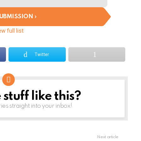
SUBMISSION
w full list
Twitter
tuff like this?
ries straight into your inbox!
Next article