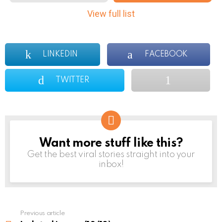
m
View full list
n
a
v
i
LINKEDIN
FACEBOOK
g
a
TWITTER
t
i
o
n
Want more stuff like this?
NEWSLETTER
Get the best viral stories straight into your
inbox!
Previous article
See