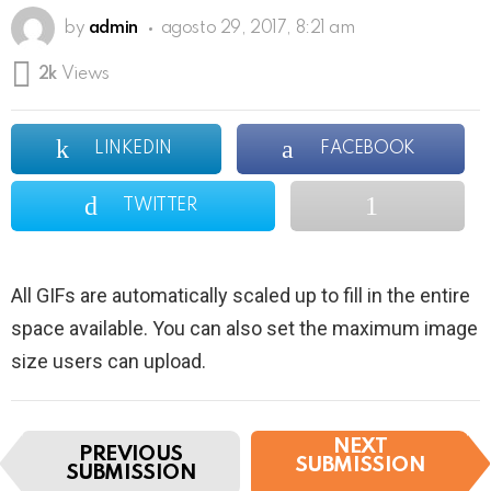
by
admin
agosto 29, 2017, 8:21 am
2k
Views
LINKEDIN
FACEBOOK
TWITTER
All GIFs are automatically scaled up to fill in the entire
space available. You can also set the maximum image
size users can upload.
I
NEXT
PREVIOUS
t
SUBMISSION
SUBMISSION
e