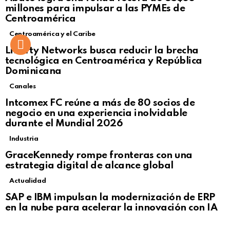
Click to view this post
millones para impulsar a las PYMEs de
Centroamérica
Centroamérica y el Caribe
Liberty Networks busca reducir la brecha
tecnológica en Centroamérica y República
Dominicana
Canales
Intcomex FC reúne a más de 80 socios de
negocio en una experiencia inolvidable
durante el Mundial 2026
Industria
GraceKennedy rompe fronteras con una
estrategia digital de alcance global
Actualidad
Not Safe For Work
SAP e IBM impulsan la modernización de ERP
Click to view this post
en la nube para acelerar la innovación con IA