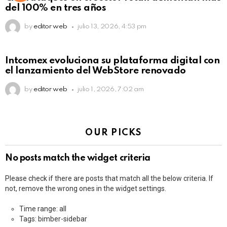
del 100% en tres años
by
editor web
julio 13, 2026, 4:53 pm
Intcomex evoluciona su plataforma digital con
el lanzamiento del WebStore renovado
by
editor web
julio 1, 2026, 7:02 am
OUR PICKS
No posts match the widget criteria
Please check if there are posts that match all the below criteria. If
not, remove the wrong ones in the widget settings.
Time range: all
Tags: bimber-sidebar