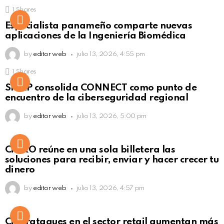
1
Shares
Not Safe For Work
Especialista panameño comparte nuevas
Click to view this post
aplicaciones de la Ingeniería Biomédica
by
editor web
julio 13, 2026, 4:55 pm
1
Shares
Not Safe For Work
SISAP consolida CONNECT como punto de
Click to view this post
encuentro de la ciberseguridad regional
by
editor web
julio 13, 2026, 5:00 pm
Not Safe For Work
CiNKO reúne en una sola billetera las
Click to view this post
soluciones para recibir, enviar y hacer crecer tu
dinero
by
editor web
julio 13, 2026, 4:57 pm
Ciberataques en el sector retail aumentan más