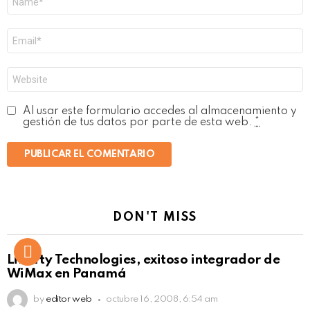
*
Correo
electrónico
*
Web
Al usar este formulario accedes al almacenamiento y
gestión de tus datos por parte de esta web.
*
DON'T MISS
Liberty Technologies, exitoso integrador de
WiMax en Panamá
by
editor web
octubre 16, 2008, 6:54 am