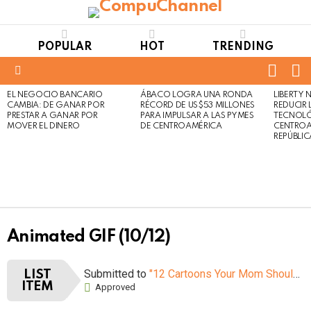
POPULAR
HOT
TRENDING
FOLL
S
US
Menu
EL NEGOCIO BANCARIO
ÁBACO LOGRA UNA RONDA
LIBERTY
LATEST
Not
Click
CAMBIA: DE GANAR POR
RÉCORD DE US$53 MILLONES
REDUCIR 
STORIES
to
Safe
PRESTAR A GANAR POR
PARA IMPULSAR A LAS PYMES
TECNOLÓ
view
MOVER EL DINERO
DE CENTROAMÉRICA
CENTROA
For
this
REPÚBLI
Work
post
Animated GIF (10/12)
Submitted to
"12 Cartoons Your Mom Shouldn’t Let You Watch When You Were Young"
LIST
ITEM
Approved