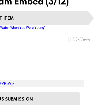
ram Embed (3/12)
T ITEM
u Watch When You Were Young"
1.3k
Views
SYBeYj/
US SUBMISSION