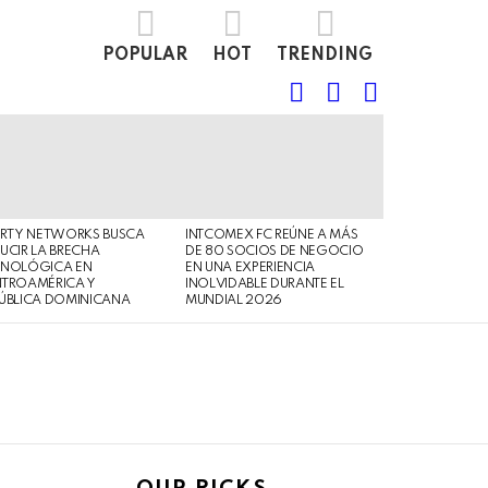
POPULAR
HOT
TRENDING
FOLLOW
SEARCH
LOGIN
US
ERTY NETWORKS BUSCA
INTCOMEX FC REÚNE A MÁS
UCIR LA BRECHA
DE 80 SOCIOS DE NEGOCIO
CNOLÓGICA EN
EN UNA EXPERIENCIA
NTROAMÉRICA Y
INOLVIDABLE DURANTE EL
ÚBLICA DOMINICANA
MUNDIAL 2026