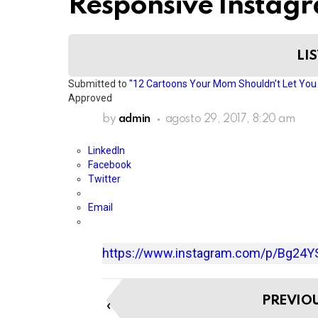
Responsive Instag
LIS
Submitted to
"12 Cartoons Your Mom Shouldn’t Let Yo
Approved
by
admin
agosto 29, 2017, 8:20 am
LinkedIn
Facebook
Twitter
Email
https://www.instagram.com/p/Bg24Y
I
PREVIO
t