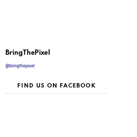
BringThePixel
@bringthepixel
FIND US ON FACEBOOK