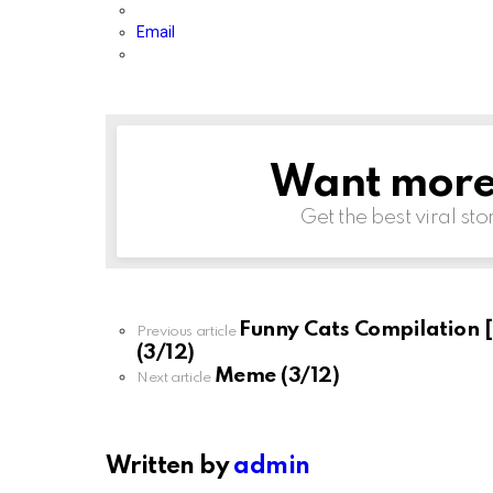
Email
Want more s
NEWSLETTER
Get the best viral sto
Funny Cats Compilation [
See
Previous article
more
(3/12)
Meme (3/12)
Next article
Written by
admin