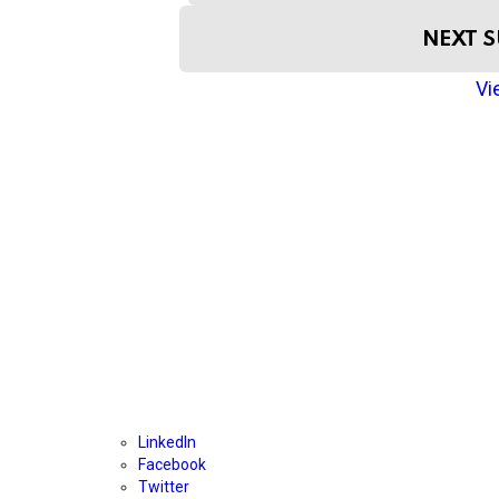
e
m
NEXT 
n
a
Vie
v
i
g
a
t
i
o
n
LinkedIn
Facebook
Twitter