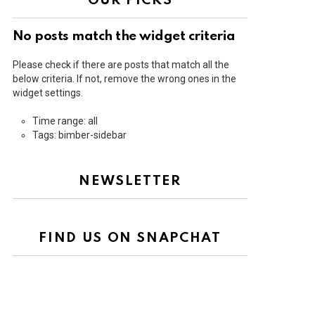
OUR PICKS
No posts match the widget criteria
Please check if there are posts that match all the
below criteria. If not, remove the wrong ones in the
widget settings.
Time range: all
Tags: bimber-sidebar
NEWSLETTER
FIND US ON SNAPCHAT