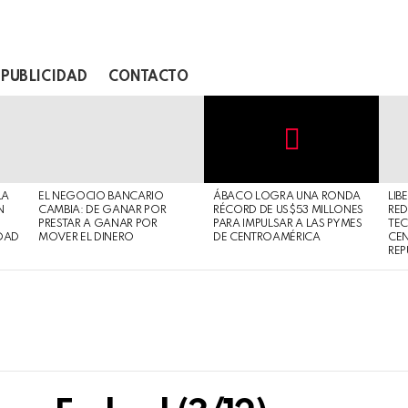
PUBLICIDAD
CONTACTO
Not
Click
to
Safe
view
LA
EL NEGOCIO BANCARIO
ÁBACO LOGRA UNA RONDA
LIB
For
this
N
CAMBIA: DE GANAR POR
RÉCORD DE US$53 MILLONES
RED
Work
post
PRESTAR A GANAR POR
PARA IMPULSAR A LAS PYMES
TE
DAD
MOVER EL DINERO
DE CENTROAMÉRICA
CE
REP