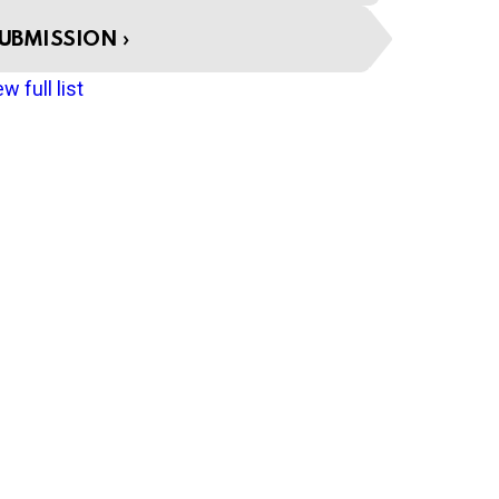
SUBMISSION
w full list