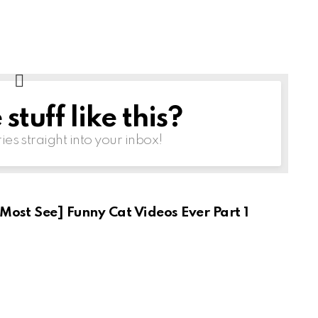
tuff like this?
ries straight into your inbox!
Most See] Funny Cat Videos Ever Part 1