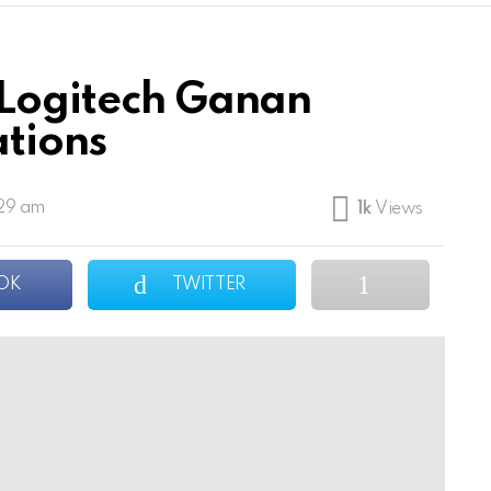
 Logitech Ganan
tions
:29 am
1k
Views
OK
TWITTER