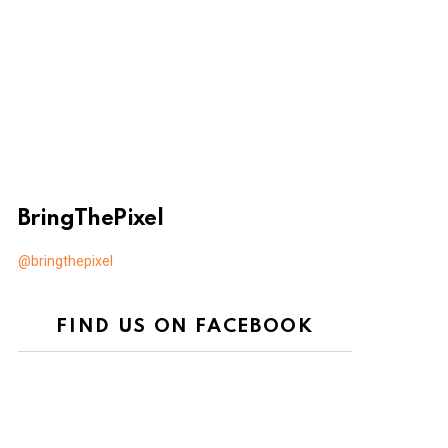
BringThePixel
@bringthepixel
FIND US ON FACEBOOK