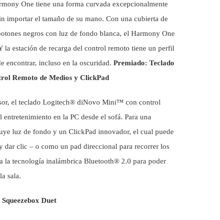
Harmony One tiene una forma curvada excepcionalmente
in importar el tamaño de su mano. Con una cubierta de
 botones negros con luz de fondo blanca, el Harmony One
 la estación de recarga del control remoto tiene un perfil
de encontrar, incluso en la oscuridad.
Premiado: Teclado
trol Remoto de Medios y ClickPad
isor, el teclado Logitech® diNovo Mini™ con control
el entretenimiento en
la PC desde el sofá. Para una
luye luz de fondo y un ClickPad innovador, el cual puede
y dar clic – o como un pad direccional para recorrer los
za la tecnología inalámbrica Bluetooth® 2.0 para poder
la sala.
h Squeezebox Duet