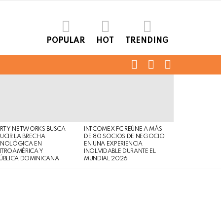
POPULAR
HOT
TRENDING
FOLLOW
SEARCH
LOGIN
US
ERTY NETWORKS BUSCA
INTCOMEX FC REÚNE A MÁS
UCIR LA BRECHA
DE 80 SOCIOS DE NEGOCIO
CNOLÓGICA EN
EN UNA EXPERIENCIA
NTROAMÉRICA Y
INOLVIDABLE DURANTE EL
ÚBLICA DOMINICANA
MUNDIAL 2026