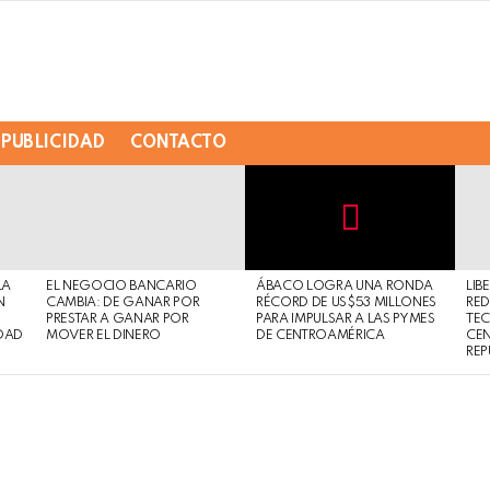
PUBLICIDAD
CONTACTO
Not
Click
to
Safe
view
LA
EL NEGOCIO BANCARIO
ÁBACO LOGRA UNA RONDA
LIB
For
this
N
CAMBIA: DE GANAR POR
RÉCORD DE US$53 MILLONES
RED
Work
post
PRESTAR A GANAR POR
PARA IMPULSAR A LAS PYMES
TE
DAD
MOVER EL DINERO
DE CENTROAMÉRICA
CE
REP