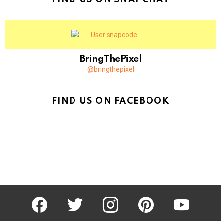
BringThePixel
@bringthepixel
FIND US ON FACEBOOK
facebook
twitter
instagram
pinterest
youtube