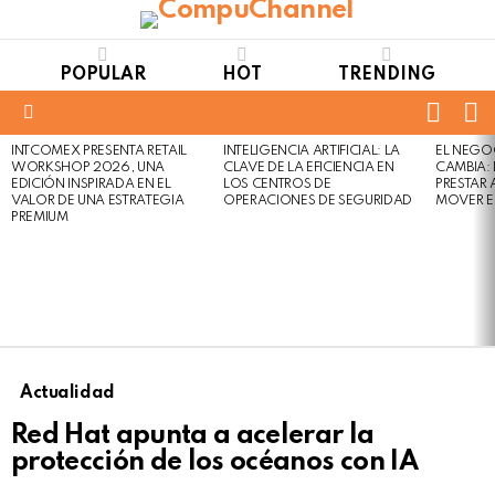
POPULAR
HOT
TRENDING
FOLL
S
US
Menu
INTCOMEX PRESENTA RETAIL
INTELIGENCIA ARTIFICIAL: LA
EL NEGO
LATEST
WORKSHOP 2026, UNA
CLAVE DE LA EFICIENCIA EN
CAMBIA:
STORIES
EDICIÓN INSPIRADA EN EL
LOS CENTROS DE
PRESTAR
VALOR DE UNA ESTRATEGIA
OPERACIONES DE SEGURIDAD
MOVER E
PREMIUM
Actualidad
Red Hat apunta a acelerar la
protección de los océanos con IA