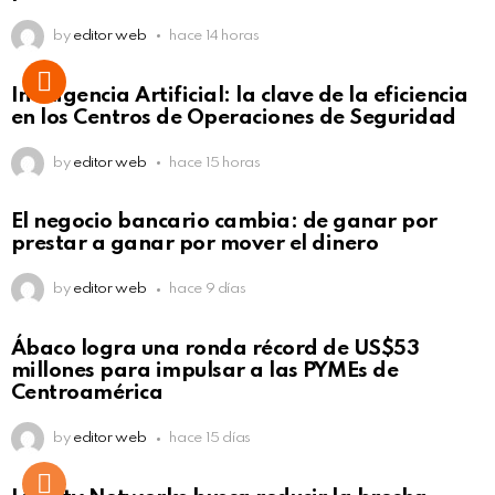
by
editor web
hace 14 horas
Inteligencia Artificial: la clave de la eficiencia
en los Centros de Operaciones de Seguridad
by
editor web
hace 15 horas
El negocio bancario cambia: de ganar por
prestar a ganar por mover el dinero
by
editor web
hace 9 días
Not Safe For Work
Ábaco logra una ronda récord de US$53
Click to view this post
millones para impulsar a las PYMEs de
Centroamérica
by
editor web
hace 15 días