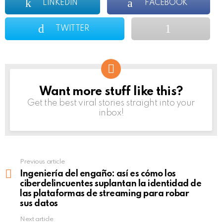
LINKEDIN
FACEBOOK
TWITTER
Want more stuff like this?
NEWSLETTER
Get the best viral stories straight into your
inbox!
Previous article
See
more
Ingeniería del engaño: así es cómo los
ciberdelincuentes suplantan la identidad de
las plataformas de streaming para robar
sus datos
Next article