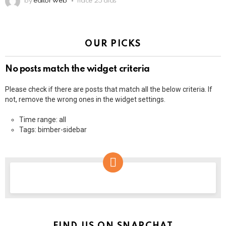
by
editor web
hace 25 días
OUR PICKS
No posts match the widget criteria
Please check if there are posts that match all the below criteria. If
not, remove the wrong ones in the widget settings.
Time range: all
Tags: bimber-sidebar
NEWSLETTER
FIND US ON SNAPCHAT