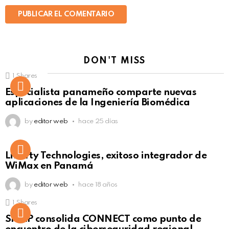
DON'T MISS
1
Shares
Not Safe For Work
Especialista panameño comparte nuevas
Click to view this post
aplicaciones de la Ingeniería Biomédica
by
editor web
hace 25 días
Liberty Technologies, exitoso integrador de
WiMax en Panamá
by
editor web
hace 18 años
1
Shares
Not Safe For Work
SISAP consolida CONNECT como punto de
Click to view this post