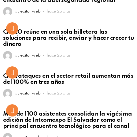
encuentro de la ciberseguridad regional
by
editor web
hace 25 días
Not Safe For Work
CiNKO reúne en una sola billetera las
Click to view this post
soluciones para recibir, enviar y hacer crecer tu
dinero
by
editor web
hace 25 días
Ciberataques en el sector retail aumentan más
del 100% en tres años
by
editor web
hace 25 días
Más de 1100 asistentes consolidan la vigésima
edición de Intcomexpo El Salvador como el
principal encuentro tecnológico para el canal