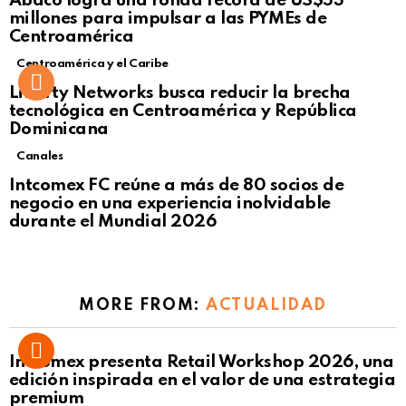
Ábaco logra una ronda récord de US$53
Click to view this post
millones para impulsar a las PYMEs de
Centroamérica
Centroamérica y el Caribe
Liberty Networks busca reducir la brecha
tecnológica en Centroamérica y República
Dominicana
Canales
Intcomex FC reúne a más de 80 socios de
negocio en una experiencia inolvidable
durante el Mundial 2026
MORE FROM:
ACTUALIDAD
Intcomex presenta Retail Workshop 2026, una
edición inspirada en el valor de una estrategia
premium