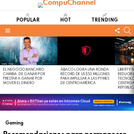
POPULAR
HOT
TRENDING
FOLL
S
US
Menu
LATEST
STORIES
Not
Click
to
Safe
view
EL NEGOCIO BANCARIO
ÁBACO LOGRA UNA RONDA
LIBERTY
For
this
CAMBIA: DE GANAR POR
RÉCORD DE US$53 MILLONES
REDUCIR 
Work
post
PRESTAR A GANAR POR
PARA IMPULSAR A LAS PYMES
TECNOLÓ
MOVER EL DINERO
DE CENTROAMÉRICA
CENTROA
REPÚBLI
Gaming