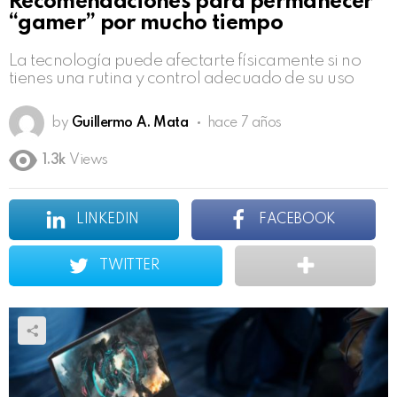
Recomendaciones para permanecer
“gamer” por mucho tiempo
La tecnología puede afectarte físicamente si no
tienes una rutina y control adecuado de su uso
by
Guillermo A. Mata
hace 7 años
1.3k
Views
LINKEDIN
FACEBOOK
TWITTER