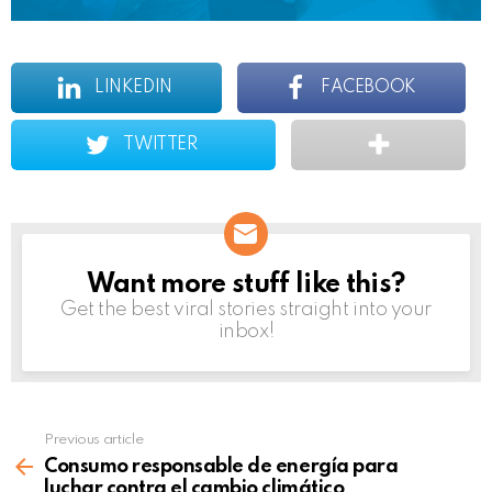
LINKEDIN
FACEBOOK
TWITTER
Want more stuff like this?
NEWSLETTER
Get the best viral stories straight into your
inbox!
Previous article
See
more
Consumo responsable de energía para
luchar contra el cambio climático