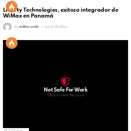
Liberty Technologies, exitoso integrador de
WiMax en Panamá
by
editor web
hace 18 años
Not Safe For Work
Click to view this post
1
Shares