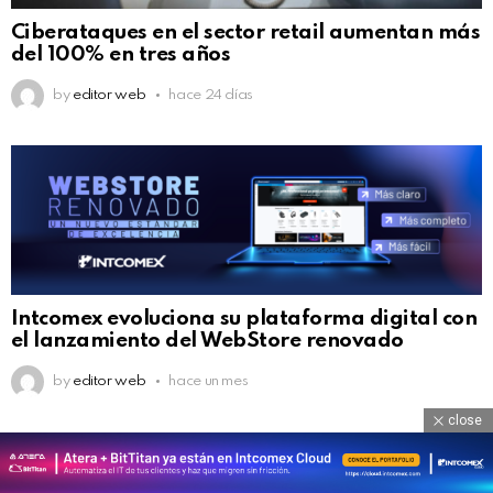
Ciberataques en el sector retail aumentan más
del 100% en tres años
by
editor web
hace 24 días
Intcomex evoluciona su plataforma digital con
el lanzamiento del WebStore renovado
by
editor web
hace un mes
close
OUR PICKS