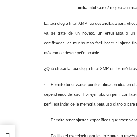
familia Intel Core 2 mejore aún má
La tecnología Intel XMP fue desarrollada para ofrecer
ya se trate de un novato, un entusiasta o un 
certificadas, es mucho más fácil hacer el ajuste fi
máximo de desempeño posible.
¿Qué ofrece la tecnología Intel XMP en los módulo
·
Permite tener varios perfiles almacenados en 
dependiendo del uso. Por ejemplo: un perfil con lat
perfil estándar de la memoria para uso diario o para 
·
Permite tener ajustes específicos que traen vent
ión
·
Facilita el overclock para los iniciantes a través