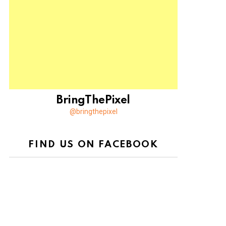
BringThePixel
@bringthepixel
FIND US ON FACEBOOK