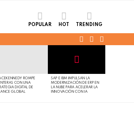
POPULAR
HOT
TRENDING
FOLLOW
SEARCH
LOGIN
US
Not
Click
to
Safe
view
ACEKENNEDY ROMPE
SAP E IBM IMPULSAN LA
For
this
NTERAS CON UNA
MODERNIZACIÓN DE ERP EN
Work
post
RATEGIA DIGITAL DE
LA NUBE PARA ACELERAR LA
CANCE GLOBAL
INNOVACIÓN CON IA