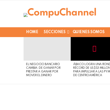
HOME
SECCIONES
QUIENES SOMOS
LATEST
STORIES
Not
Click
to
Safe
view
EL NEGOCIO BANCARIO
ÁBACO LOGRA UNA RON
For
this
CAMBIA: DE GANAR POR
RÉCORD DE US$53 MILLO
Work
post
PRESTAR A GANAR POR
PARA IMPULSAR A LAS PY
MOVER EL DINERO
DE CENTROAMÉRICA