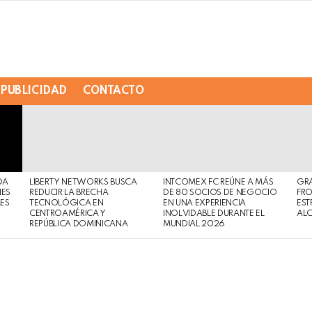
PUBLICIDAD
CONTACTO
DA
LIBERTY NETWORKS BUSCA
INTCOMEX FC REÚNE A MÁS
GR
NES
REDUCIR LA BRECHA
DE 80 SOCIOS DE NEGOCIO
FRO
MES
TECNOLÓGICA EN
EN UNA EXPERIENCIA
EST
CENTROAMÉRICA Y
INOLVIDABLE DURANTE EL
AL
REPÚBLICA DOMINICANA
MUNDIAL 2026