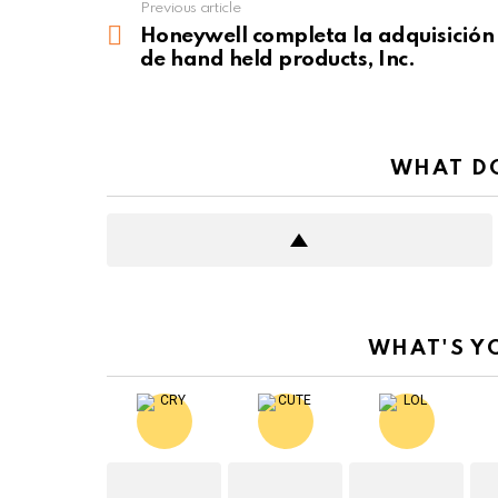
Previous article
See
more
Honeywell completa la adquisición
de hand held products, Inc.
WHAT DO
WHAT'S Y