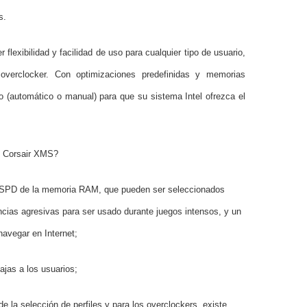
s.
 flexibilidad y facilidad de uso para cualquier tipo de usuario,
overclocker. Con optimizaciones predefinidas y memorias
no (automático o manual) para que su sistema Intel ofrezca el
s Corsair XMS?
el SPD de la memoria RAM, que pueden ser seleccionados
encias agresivas para ser usado durante juegos intensos, y un
navegar en Internet;
ajas a los usuarios;
 de la selección de perfiles y para los overclockers, existe