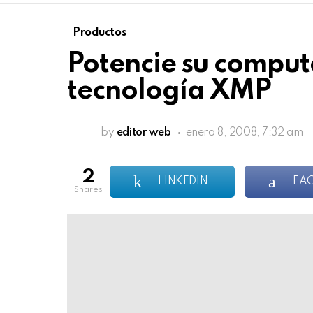
Productos
Potencie su comput
tecnología XMP
by
editor web
enero 8, 2008, 7:32 am
2
LINKEDIN
FA
shares