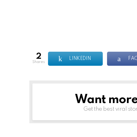
2
LINKEDIN
FA
shares
Want more s
NEWSLETTER
Get the best viral sto