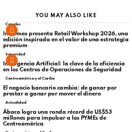
YOU MAY ALSO LIKE
Canales
Intcomex presenta Retail Workshop 2026, una
edición inspirada en el valor de una estrategia
premium
Seguridad
Inteligencia Artificial: la clave de la eficiencia
en los Centros de Operaciones de Seguridad
Centroamérica y el Caribe
El negocio bancario cambia: de ganar por
prestar a ganar por mover el dinero
Actualidad
Not Safe For Work
Ábaco logra una ronda récord de US$53
Click to view this post
millones para impulsar a las PYMEs de
Centroamérica