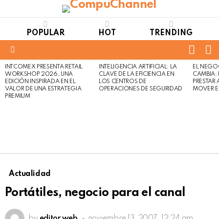
POPULAR
HOT
TRENDING
FOLL
S
US
Menu
INTCOMEX PRESENTA RETAIL
INTELIGENCIA ARTIFICIAL: LA
EL NEGO
LATEST
WORKSHOP 2026, UNA
CLAVE DE LA EFICIENCIA EN
CAMBIA:
STORIES
EDICIÓN INSPIRADA EN EL
LOS CENTROS DE
PRESTAR
VALOR DE UNA ESTRATEGIA
OPERACIONES DE SEGURIDAD
MOVER E
PREMIUM
Actualidad
Portátiles, negocio para el canal
by
editor web
noviembre 13, 2007, 12:24 am