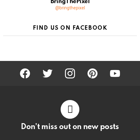
BringThePixel
@bringthepixel
FIND US ON FACEBOOK
facebook
twitter
instagram
pinterest
youtube
Don’t miss out on new posts