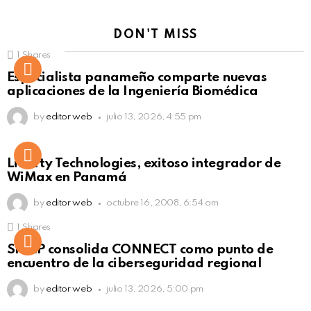
DON'T MISS
1
Shares
Not Safe For Work
Especialista panameño comparte nuevas
Click to view this post
aplicaciones de la Ingeniería Biomédica
by
editor web
julio 13, 2026, 4:55 pm
Liberty Technologies, exitoso integrador de
WiMax en Panamá
by
editor web
octubre 16, 2008, 6:54 am
1
Shares
Not Safe For Work
SISAP consolida CONNECT como punto de
Click to view this post
encuentro de la ciberseguridad regional
by
editor web
julio 13, 2026, 5:00 pm