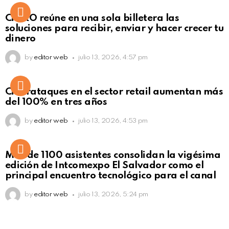
Not Safe For Work
CiNKO reúne en una sola billetera las
Click to view this post
soluciones para recibir, enviar y hacer crecer tu
dinero
by
editor web
julio 13, 2026, 4:57 pm
Ciberataques en el sector retail aumentan más
del 100% en tres años
by
editor web
julio 13, 2026, 4:53 pm
Más de 1100 asistentes consolidan la vigésima
edición de Intcomexpo El Salvador como el
principal encuentro tecnológico para el canal
by
editor web
julio 13, 2026, 5:24 pm