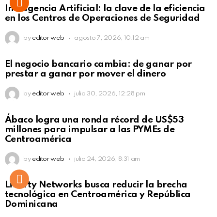
Inteligencia Artificial: la clave de la eficiencia
en los Centros de Operaciones de Seguridad
by
editor web
agosto 7, 2026, 10:12 am
El negocio bancario cambia: de ganar por
prestar a ganar por mover el dinero
by
editor web
julio 30, 2026, 12:28 pm
Not Safe For Work
Ábaco logra una ronda récord de US$53
Click to view this post
millones para impulsar a las PYMEs de
Centroamérica
by
editor web
julio 24, 2026, 8:31 am
Liberty Networks busca reducir la brecha
tecnológica en Centroamérica y República
Dominicana