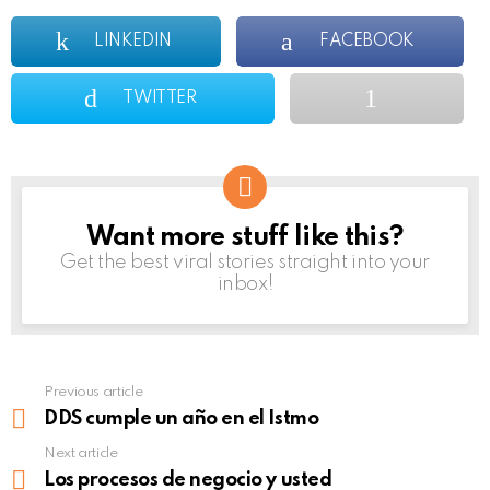
LINKEDIN
FACEBOOK
TWITTER
Want more stuff like this?
NEWSLETTER
Get the best viral stories straight into your
inbox!
Previous article
See
more
DDS cumple un año en el Istmo
Next article
Los procesos de negocio y usted