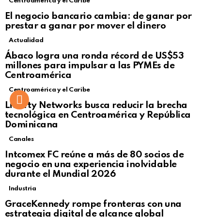
Centroamérica y el Caribe
El negocio bancario cambia: de ganar por
prestar a ganar por mover el dinero
Actualidad
Not Safe For Work
Ábaco logra una ronda récord de US$53
Click to view this post
millones para impulsar a las PYMEs de
Centroamérica
Centroamérica y el Caribe
Liberty Networks busca reducir la brecha
tecnológica en Centroamérica y República
Dominicana
Canales
Intcomex FC reúne a más de 80 socios de
negocio en una experiencia inolvidable
durante el Mundial 2026
Industria
GraceKennedy rompe fronteras con una
estrategia digital de alcance global