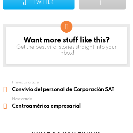
TWITTER
Want more stuff like this?
NEWSLETTER
Get the best viral stories straight into your
inbox!
Previous article
See
more
Convivio del personal de Corporación SAT
Next article
Centroamérica empresarial