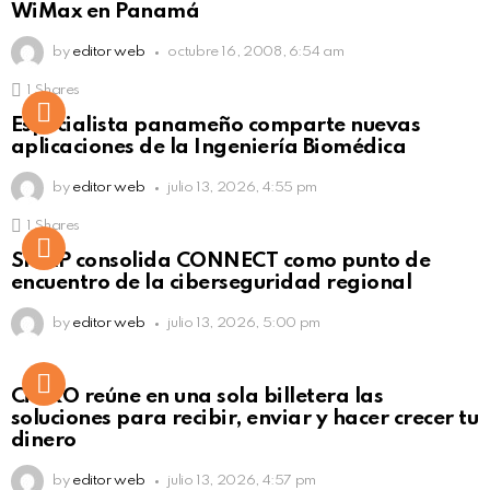
WiMax en Panamá
by
editor web
octubre 16, 2008, 6:54 am
1
Shares
Not Safe For Work
Especialista panameño comparte nuevas
Click to view this post
aplicaciones de la Ingeniería Biomédica
by
editor web
julio 13, 2026, 4:55 pm
1
Shares
Not Safe For Work
SISAP consolida CONNECT como punto de
Click to view this post
encuentro de la ciberseguridad regional
by
editor web
julio 13, 2026, 5:00 pm
Not Safe For Work
CiNKO reúne en una sola billetera las
Click to view this post
soluciones para recibir, enviar y hacer crecer tu
dinero
by
editor web
julio 13, 2026, 4:57 pm