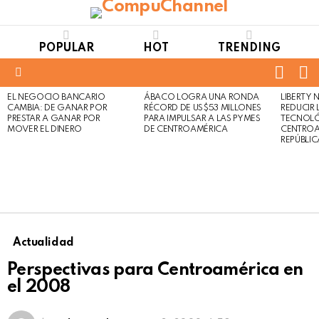
POPULAR
HOT
TRENDING
FOLL
S
US
Menu
EL NEGOCIO BANCARIO
ÁBACO LOGRA UNA RONDA
LIBERTY
LATEST
Not
Click
CAMBIA: DE GANAR POR
RÉCORD DE US$53 MILLONES
REDUCIR 
STORIES
to
Safe
PRESTAR A GANAR POR
PARA IMPULSAR A LAS PYMES
TECNOLÓ
view
MOVER EL DINERO
DE CENTROAMÉRICA
CENTROA
For
this
REPÚBLI
Work
post
Actualidad
Perspectivas para Centroamérica en
el 2008