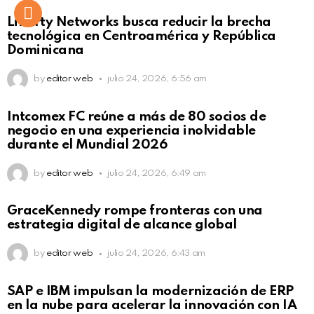
Liberty Networks busca reducir la brecha
tecnológica en Centroamérica y República
Dominicana
by
editor web
julio 24, 2026, 6:56 am
Intcomex FC reúne a más de 80 socios de
negocio en una experiencia inolvidable
durante el Mundial 2026
by
editor web
julio 24, 2026, 6:49 am
GraceKennedy rompe fronteras con una
estrategia digital de alcance global
by
editor web
julio 24, 2026, 6:43 am
Not Safe For Work
SAP e IBM impulsan la modernización de ERP
Click to view this post
en la nube para acelerar la innovación con IA