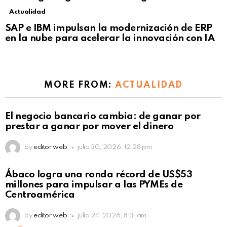
Actualidad
Not Safe For Work
SAP e IBM impulsan la modernización de ERP
Click to view this post
en la nube para acelerar la innovación con IA
MORE FROM:
ACTUALIDAD
El negocio bancario cambia: de ganar por
prestar a ganar por mover el dinero
by
editor web
julio 30, 2026, 12:28 pm
Not Safe For Work
Ábaco logra una ronda récord de US$53
Click to view this post
millones para impulsar a las PYMEs de
Centroamérica
by
editor web
julio 24, 2026, 8:31 am