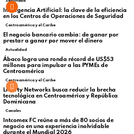
Seguridad
Inteligencia Artificial: la clave de la eficiencia
en los Centros de Operaciones de Seguridad
Centroamérica y el Caribe
El negocio bancario cambia: de ganar por
prestar a ganar por mover el dinero
Actualidad
Not Safe For Work
Ábaco logra una ronda récord de US$53
Click to view this post
millones para impulsar a las PYMEs de
Centroamérica
Centroamérica y el Caribe
Liberty Networks busca reducir la brecha
tecnológica en Centroamérica y República
Dominicana
Canales
Intcomex FC reúne a más de 80 socios de
negocio en una experiencia inolvidable
durante el Mundial 2026