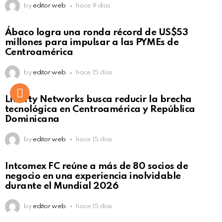
by
editor web
hace 9 días
Not Safe For Work
Ábaco logra una ronda récord de US$53
Click to view this post
millones para impulsar a las PYMEs de
Centroamérica
by
editor web
hace 15 días
Liberty Networks busca reducir la brecha
tecnológica en Centroamérica y República
Dominicana
by
editor web
hace 15 días
Intcomex FC reúne a más de 80 socios de
negocio en una experiencia inolvidable
durante el Mundial 2026
by
editor web
hace 15 días