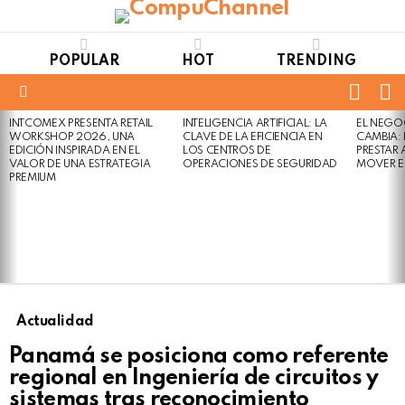
POPULAR
HOT
TRENDING
FOLL
S
US
Menu
INTCOMEX PRESENTA RETAIL
INTELIGENCIA ARTIFICIAL: LA
EL NEGO
LATEST
WORKSHOP 2026, UNA
CLAVE DE LA EFICIENCIA EN
CAMBIA:
STORIES
EDICIÓN INSPIRADA EN EL
LOS CENTROS DE
PRESTAR
VALOR DE UNA ESTRATEGIA
OPERACIONES DE SEGURIDAD
MOVER E
PREMIUM
Actualidad
Panamá se posiciona como referente
regional en Ingeniería de circuitos y
sistemas tras reconocimiento