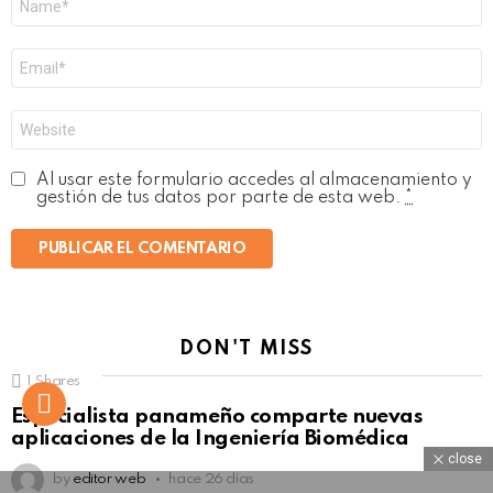
*
Correo
electrónico
*
Web
Al usar este formulario accedes al almacenamiento y
gestión de tus datos por parte de esta web.
*
DON'T MISS
1
Shares
Not Safe For Work
Especialista panameño comparte nuevas
Click to view this post
aplicaciones de la Ingeniería Biomédica
close
by
editor web
hace 26 días