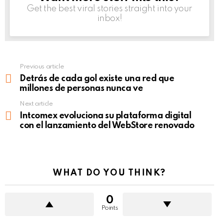
Get the best viral stories straight into your
inbox!
Previous article
See
more
Detrás de cada gol existe una red que
millones de personas nunca ve
Next article
Intcomex evoluciona su plataforma digital
con el lanzamiento del WebStore renovado
WHAT DO YOU THINK?
0
Points