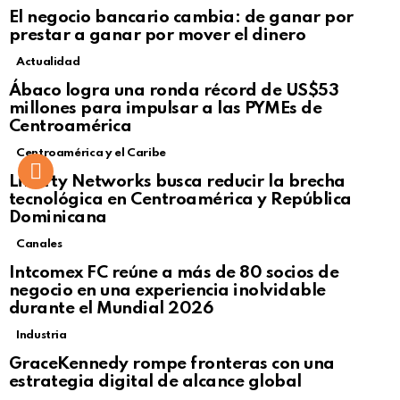
El negocio bancario cambia: de ganar por
prestar a ganar por mover el dinero
Actualidad
Not Safe For Work
Ábaco logra una ronda récord de US$53
Click to view this post
millones para impulsar a las PYMEs de
Centroamérica
Centroamérica y el Caribe
Liberty Networks busca reducir la brecha
tecnológica en Centroamérica y República
Dominicana
Canales
Intcomex FC reúne a más de 80 socios de
negocio en una experiencia inolvidable
durante el Mundial 2026
Industria
GraceKennedy rompe fronteras con una
estrategia digital de alcance global