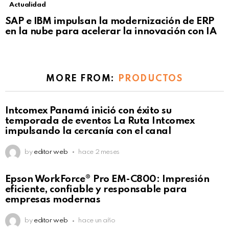
Actualidad
Not Safe For Work
SAP e IBM impulsan la modernización de ERP
Click to view this post
en la nube para acelerar la innovación con IA
MORE FROM:
PRODUCTOS
Intcomex Panamá inició con éxito su
temporada de eventos La Ruta Intcomex
impulsando la cercanía con el canal
by
editor web
hace 2 meses
Epson WorkForce® Pro EM-C800: Impresión
eficiente, confiable y responsable para
empresas modernas
by
editor web
hace un año