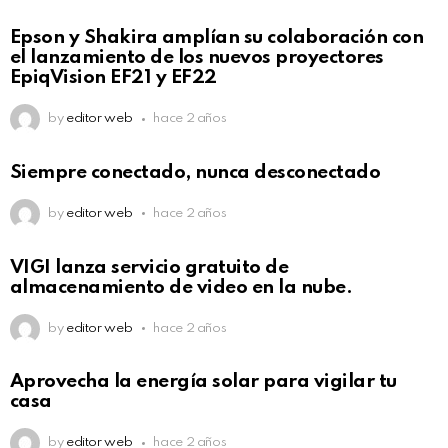
Epson y Shakira amplían su colaboración con
el lanzamiento de los nuevos proyectores
EpiqVision EF21 y EF22
by
editor web
hace 2 años
Siempre conectado, nunca desconectado
by
editor web
hace 2 años
VIGI lanza servicio gratuito de
almacenamiento de video en la nube.
by
editor web
hace 2 años
Aprovecha la energía solar para vigilar tu
casa
by
editor web
hace 2 años