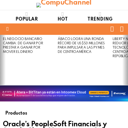
POPULAR
HOT
TRENDING
FOLL
S
US
Menu
EL NEGOCIO BANCARIO
ÁBACO LOGRA UNA RONDA
LIBERTY
LATEST
Not
Click
CAMBIA: DE GANAR POR
RÉCORD DE US$53 MILLONES
REDUCIR 
STORIES
to
Safe
PRESTAR A GANAR POR
PARA IMPULSAR A LAS PYMES
TECNOLÓ
view
MOVER EL DINERO
DE CENTROAMÉRICA
CENTROA
For
this
REPÚBLI
Work
post
Productos
Oracle’s PeopleSoft Financials y