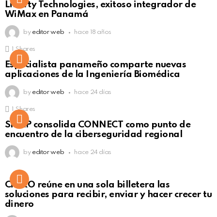
Liberty Technologies, exitoso integrador de
WiMax en Panamá
by
editor web
hace 18 años
1
Shares
Not Safe For Work
Especialista panameño comparte nuevas
Click to view this post
aplicaciones de la Ingeniería Biomédica
by
editor web
hace 24 días
1
Shares
Not Safe For Work
SISAP consolida CONNECT como punto de
Click to view this post
encuentro de la ciberseguridad regional
by
editor web
hace 24 días
Not Safe For Work
CiNKO reúne en una sola billetera las
Click to view this post
soluciones para recibir, enviar y hacer crecer tu
dinero