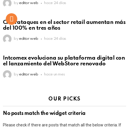
by
editor web
hace 24 días
Ciberataques en el sector retail aumentan más
del 100% en tres años
by
editor web
hace 24 días
Intcomex evoluciona su plataforma digital con
el lanzamiento del WebStore renovado
by
editor web
hace un mes
OUR PICKS
No posts match the widget criteria
Please check if there are posts that match all the below criteria. If