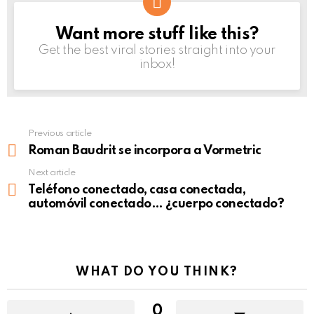
Want more stuff like this?
NEWSLETTER
Get the best viral stories straight into your
inbox!
Previous article
See
more
Roman Baudrit se incorpora a Vormetric
Next article
Teléfono conectado, casa conectada,
automóvil conectado… ¿cuerpo conectado?
WHAT DO YOU THINK?
0