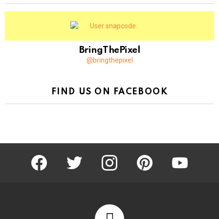
BringThePixel
@bringthepixel
FIND US ON FACEBOOK
facebook
twitter
instagram
pinterest
youtube