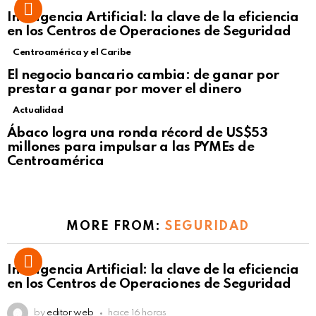
Inteligencia Artificial: la clave de la eficiencia
en los Centros de Operaciones de Seguridad
Centroamérica y el Caribe
El negocio bancario cambia: de ganar por
prestar a ganar por mover el dinero
Actualidad
Not Safe For Work
Ábaco logra una ronda récord de US$53
Click to view this post
millones para impulsar a las PYMEs de
Centroamérica
MORE FROM:
SEGURIDAD
Inteligencia Artificial: la clave de la eficiencia
en los Centros de Operaciones de Seguridad
by
editor web
hace 16 horas