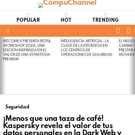
POPULAR
HOT
TRENDING
FOLL
S
US
Menu
INTCOMEX PRESENTA RETAIL
INTELIGENCIA ARTIFICIAL: LA
EL NEGO
LATEST
WORKSHOP 2026, UNA
CLAVE DE LA EFICIENCIA EN
CAMBIA:
STORIES
EDICIÓN INSPIRADA EN EL
LOS CENTROS DE
PRESTAR
VALOR DE UNA ESTRATEGIA
OPERACIONES DE SEGURIDAD
MOVER E
PREMIUM
Seguridad
¡Menos que una taza de café!
Kaspersky revela el valor de tus
datos personales en la Dark Web y