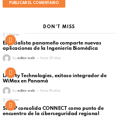
DON'T MISS
1
Shares
Not Safe For Work
Especialista panameño comparte nuevas
Click to view this post
aplicaciones de la Ingeniería Biomédica
by
editor web
hace 25 días
Liberty Technologies, exitoso integrador de
WiMax en Panamá
by
editor web
hace 18 años
1
Shares
Not Safe For Work
SISAP consolida CONNECT como punto de
Click to view this post
encuentro de la ciberseguridad regional