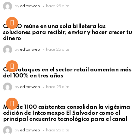
by
editor web
hace 25 días
Not Safe For Work
CiNKO reúne en una sola billetera las
Click to view this post
soluciones para recibir, enviar y hacer crecer tu
dinero
by
editor web
hace 25 días
Ciberataques en el sector retail aumentan más
del 100% en tres años
by
editor web
hace 25 días
Más de 1100 asistentes consolidan la vigésima
edición de Intcomexpo El Salvador como el
principal encuentro tecnológico para el canal
by
editor web
hace 25 días