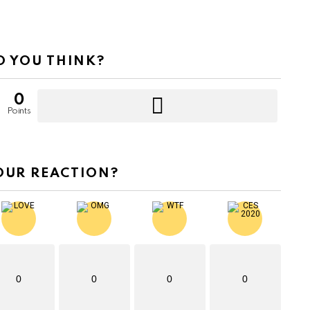
 YOU THINK?
0
Points
OUR REACTION?
0
0
0
0