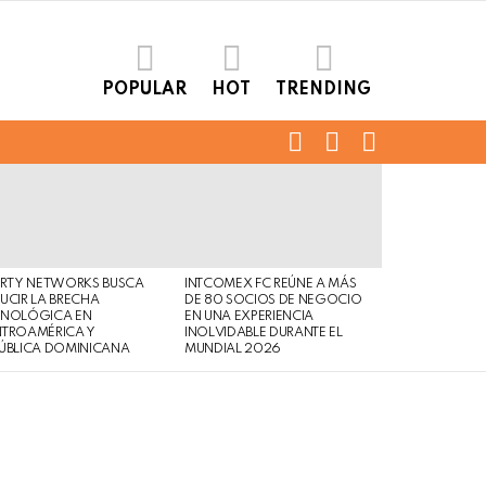
POPULAR
HOT
TRENDING
FOLLOW
SEARCH
LOGIN
US
ERTY NETWORKS BUSCA
INTCOMEX FC REÚNE A MÁS
UCIR LA BRECHA
DE 80 SOCIOS DE NEGOCIO
CNOLÓGICA EN
EN UNA EXPERIENCIA
NTROAMÉRICA Y
INOLVIDABLE DURANTE EL
ÚBLICA DOMINICANA
MUNDIAL 2026