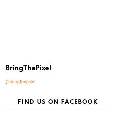
BringThePixel
@bringthepixel
FIND US ON FACEBOOK