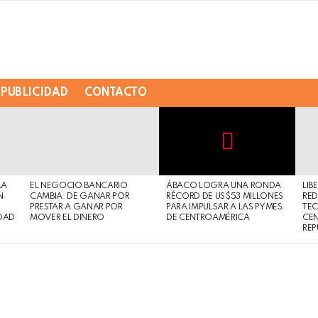
PUBLICIDAD
CONTACTO
Not
Click
to
Safe
view
LA
EL NEGOCIO BANCARIO
ÁBACO LOGRA UNA RONDA
LIB
For
this
N
CAMBIA: DE GANAR POR
RÉCORD DE US$53 MILLONES
RED
Work
post
PRESTAR A GANAR POR
PARA IMPULSAR A LAS PYMES
TE
DAD
MOVER EL DINERO
DE CENTROAMÉRICA
CE
REP