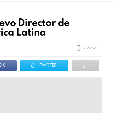
evo Director de
ica Latina
1k
Views
OK
TWITTER