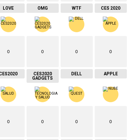
LOVE
OMG
WTF
CES 2020
0
0
0
0
CES2020
CES2020
DELL
APPLE
GADGETS
0
0
0
0