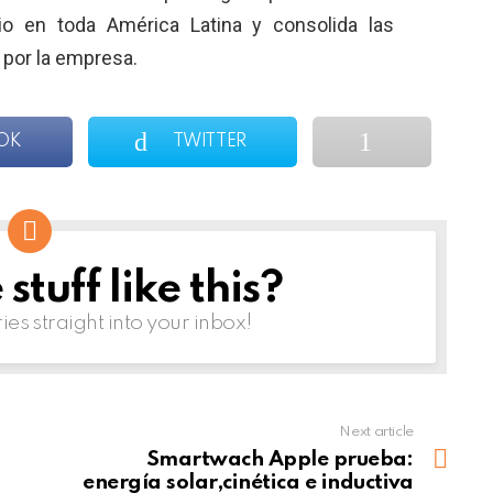
io en toda América Latina y consolida las
s por la empresa.
OK
TWITTER
tuff like this?
ries straight into your inbox!
Next article
Smartwach Apple prueba:
energía solar,cinética e inductiva