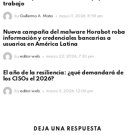
trabajo
by
Guillermo A. Mata
mayo 11, 2026, 8:59 am
Nueva campaña del malware Horabot roba
información y credenciales bancarias a
usuarios en América Latina
by
editor web
marzo 22, 2026, 7:30 pm
El año de la resiliencia: ¿qué demandará de
los CISOs el 2026?
by
editor web
marzo 5, 2026, 12:06 pm
DEJA UNA RESPUESTA