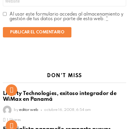
Al usar este formulario accedes al almacenamiento y
gestión de tus datos por parte de esta web.
*
DON'T MISS
Liberty Technologies, exitoso integrador de
WiMax en Panamá
by
editor web
octubre 16, 2008, 6:54 am
1
Shares
Not Safe For Work