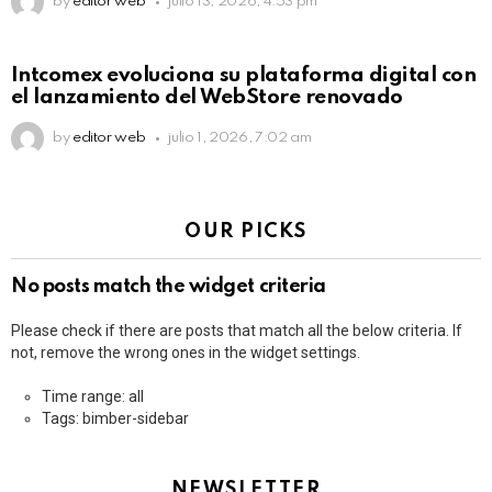
by
editor web
julio 13, 2026, 4:53 pm
Intcomex evoluciona su plataforma digital con
el lanzamiento del WebStore renovado
by
editor web
julio 1, 2026, 7:02 am
OUR PICKS
No posts match the widget criteria
Please check if there are posts that match all the below criteria. If
not, remove the wrong ones in the widget settings.
Time range: all
Tags: bimber-sidebar
NEWSLETTER