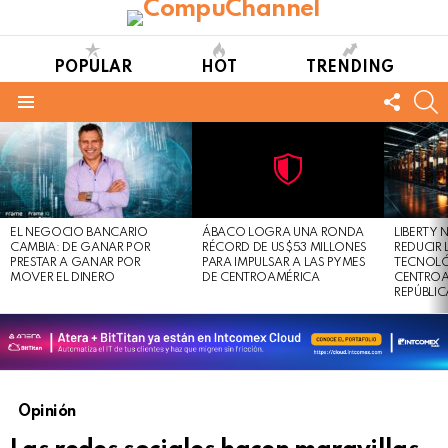
POPULAR
HOT
TRENDING
FOLL
S
US
Menu
LATEST
STORIES
Not
Click
to
Safe
view
EL NEGOCIO BANCARIO
ÁBACO LOGRA UNA RONDA
LIBERTY
For
this
CAMBIA: DE GANAR POR
RÉCORD DE US$53 MILLONES
REDUCIR 
Work
post
PRESTAR A GANAR POR
PARA IMPULSAR A LAS PYMES
TECNOLÓ
MOVER EL DINERO
DE CENTROAMÉRICA
CENTROA
REPÚBLI
Opinión