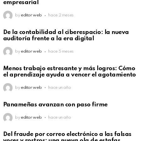
empresarial
by
editor web
hace 2 meses
De la contabilidad al ciberespacio: la nueva
auditoría frente a la era digital
by
editor web
hace 5 meses
Menos trabajo estresante y más logros: Cómo
el aprendizaje ayuda a vencer el agotamiento
by
editor web
hace un año
Panameñas avanzan con paso firme
by
editor web
hace un año
Del fraude por correo electrónico a las falsas
voces y rostros: una nueva ola de estafas