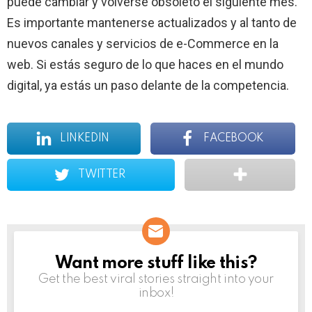
puede cambiar y volverse obsoleto el siguiente mes.
Es importante mantenerse actualizados y al tanto de
nuevos canales y servicios de e-Commerce en la
web. Si estás seguro de lo que haces en el mundo
digital, ya estás un paso delante de la competencia.
LINKEDIN
FACEBOOK
TWITTER
Want more stuff like this?
NEWSLETTER
Get the best viral stories straight into your
inbox!