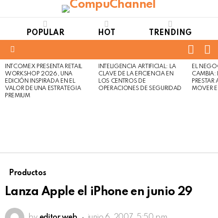
POPULAR
HOT
TRENDING
FOLL
S
US
Menu
INTCOMEX PRESENTA RETAIL
INTELIGENCIA ARTIFICIAL: LA
EL NEGO
LATEST
WORKSHOP 2026, UNA
CLAVE DE LA EFICIENCIA EN
CAMBIA:
STORIES
EDICIÓN INSPIRADA EN EL
LOS CENTROS DE
PRESTAR
VALOR DE UNA ESTRATEGIA
OPERACIONES DE SEGURIDAD
MOVER E
PREMIUM
Productos
Lanza Apple el iPhone en junio 29
by
editor web
junio 6, 2007, 5:50 pm