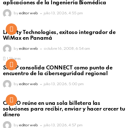
aplicaciones de la Ingeniería Biomédica
by
editor web
julio 13, 2026, 4:55 pm
Liberty Technologies, exitoso integrador de
WiMax en Panamá
by
editor web
octubre 16, 2008, 6:54 am
1
Shares
Not Safe For Work
SISAP consolida CONNECT como punto de
Click to view this post
encuentro de la ciberseguridad regional
by
editor web
julio 13, 2026, 5:00 pm
Not Safe For Work
CiNKO reúne en una sola billetera las
Click to view this post
soluciones para recibir, enviar y hacer crecer tu
dinero
by
editor web
julio 13, 2026, 4:57 pm