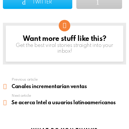
TWITTER
Want more stuff like this?
NEWSLETTER
Get the best viral stories straight into your
inbox!
Previous article
See
more
Canales incrementarían ventas
Next article
Se acerca Intel a usuarios latinoamericanos