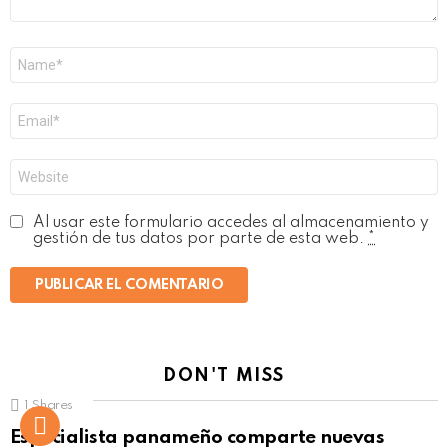
Nombre
*
Correo
electrónico
*
Web
Al usar este formulario accedes al almacenamiento y
gestión de tus datos por parte de esta web.
*
DON'T MISS
1
Shares
Not Safe For Work
Especialista panameño comparte nuevas
Click to view this post