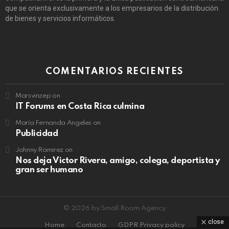
que se orienta exclusivamente a los empresarios de la distribución
de bienes y servicios informáticos.
COMENTARIOS RECIENTES
Marsvinzep
on
IT Forums en Costa Rica culmina
María Fernanda Angeles
on
Publicidad
Johnny Ramirez
on
Nos deja Victor Rivera, amigo, colega, deportista y
gran ser humano
© 2026 by Small Room Agency
close
Home
Contacto
GDPR Privacy policy