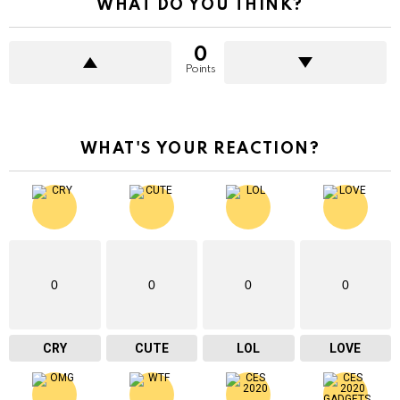
WHAT DO YOU THINK?
0
Points
WHAT'S YOUR REACTION?
0
0
0
0
CRY
CUTE
LOL
LOVE