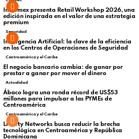
Canales
Intcomex presenta Retail Workshop 2026, una
edición inspirada en el valor de una estrategia
premium
Seguridad
Inteligencia Artificial: la clave de la eficiencia
en los Centros de Operaciones de Seguridad
Centroamérica y el Caribe
El negocio bancario cambia: de ganar por
prestar a ganar por mover el dinero
Actualidad
Not Safe For Work
Ábaco logra una ronda récord de US$53
Click to view this post
millones para impulsar a las PYMEs de
Centroamérica
Centroamérica y el Caribe
Liberty Networks busca reducir la brecha
tecnológica en Centroamérica y República
Dominicana