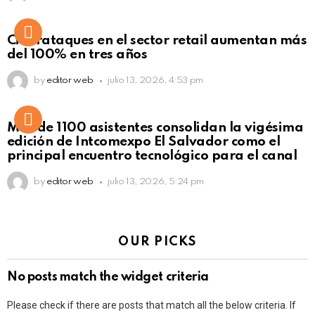
Ciberataques en el sector retail aumentan más
del 100% en tres años
by
editor web
julio 13, 2026, 4:53 pm
Más de 1100 asistentes consolidan la vigésima
edición de Intcomexpo El Salvador como el
principal encuentro tecnológico para el canal
by
editor web
julio 13, 2026, 5:24 pm
OUR PICKS
No posts match the widget criteria
Please check if there are posts that match all the below criteria. If