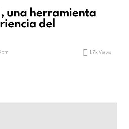
l, una herramienta
riencia del
8 am
1.7k
Views