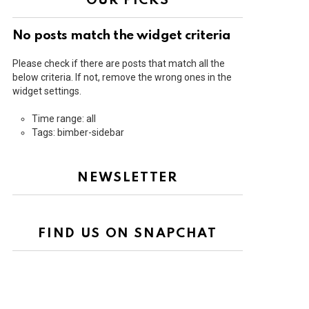
OUR PICKS
No posts match the widget criteria
Please check if there are posts that match all the
below criteria. If not, remove the wrong ones in the
widget settings.
Time range: all
Tags: bimber-sidebar
NEWSLETTER
FIND US ON SNAPCHAT