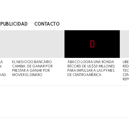
PUBLICIDAD
CONTACTO
Not
Click
to
Safe
view
LA
EL NEGOCIO BANCARIO
ÁBACO LOGRA UNA RONDA
LIB
For
this
N
CAMBIA: DE GANAR POR
RÉCORD DE US$53 MILLONES
RED
Work
post
PRESTAR A GANAR POR
PARA IMPULSAR A LAS PYMES
TE
DAD
MOVER EL DINERO
DE CENTROAMÉRICA
CE
REP