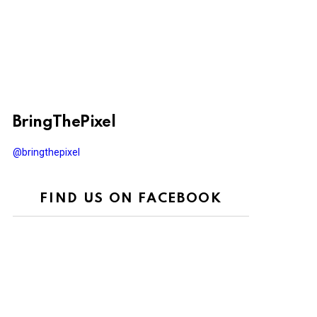
BringThePixel
@bringthepixel
FIND US ON FACEBOOK