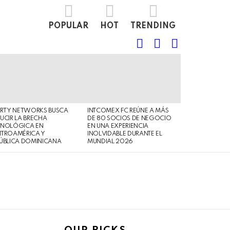
POPULAR
HOT
TRENDING
FOLLOW
SEARCH
LOGIN
US
ERTY NETWORKS BUSCA
INTCOMEX FC REÚNE A MÁS
UCIR LA BRECHA
DE 80 SOCIOS DE NEGOCIO
CNOLÓGICA EN
EN UNA EXPERIENCIA
NTROAMÉRICA Y
INOLVIDABLE DURANTE EL
ÚBLICA DOMINICANA
MUNDIAL 2026