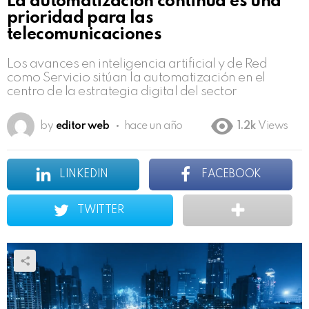
La automatización continua es una
prioridad para las
telecomunicaciones
Los avances en inteligencia artificial y de Red
como Servicio sitúan la automatización en el
centro de la estrategia digital del sector
by
editor web
hace un año
1.2k
Views
LINKEDIN
FACEBOOK
TWITTER