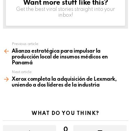
Want more stuff like this?
NEWSLETTER
Get the best viral stories straight into your
inbox!
Previous article
See
more
Alianza estratégica para impulsar la
producción local de insumos médicos en
Panamá
Next article
Xerox completa la adquisición de Lexmark,
uniendo a dos líderes de la industria
WHAT DO YOU THINK?
0