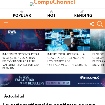
POPULAR
HOT
TRENDING
FOLL
S
US
Menu
LATEST
STORIES
INTCOMEX PRESENTA RETAIL
INTELIGENCIA ARTIFICIAL: LA
EL NEGO
WORKSHOP 2026, UNA
CLAVE DE LA EFICIENCIA EN
CAMBIA:
EDICIÓN INSPIRADA EN EL
LOS CENTROS DE
PRESTAR
VALOR DE UNA ESTRATEGIA
OPERACIONES DE SEGURIDAD
MOVER E
PREMIUM
Actualidad