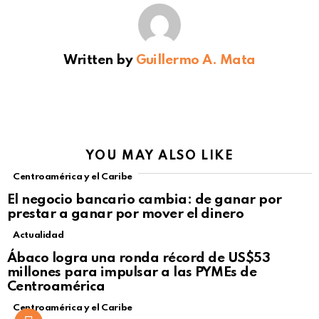
Written by
Guillermo A. Mata
YOU MAY ALSO LIKE
Centroamérica y el Caribe
El negocio bancario cambia: de ganar por
prestar a ganar por mover el dinero
Actualidad
Not Safe For Work
Ábaco logra una ronda récord de US$53
Click to view this post
millones para impulsar a las PYMEs de
Centroamérica
Centroamérica y el Caribe