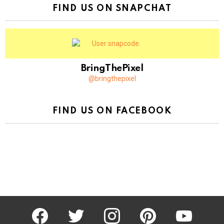
FIND US ON SNAPCHAT
BringThePixel
@bringthepixel
FIND US ON FACEBOOK
facebook
twitter
instagram
pinterest
youtube