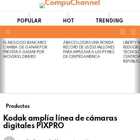
POPULAR
HOT
TRENDING
FOLL
S
US
Menu
EL NEGOCIO BANCARIO
ÁBACO LOGRA UNA RONDA
LIBERTY
LATEST
Not
Click
CAMBIA: DE GANAR POR
RÉCORD DE US$53 MILLONES
REDUCIR 
STORIES
to
Safe
PRESTAR A GANAR POR
PARA IMPULSAR A LAS PYMES
TECNOLÓ
view
MOVER EL DINERO
DE CENTROAMÉRICA
CENTROA
For
this
REPÚBLI
Work
post
Productos
Kodak amplía línea de cámaras
digitales PIXPRO