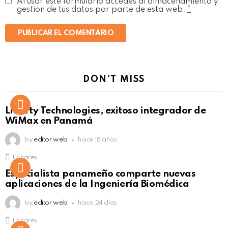
Al usar este formulario accedes al almacenamiento y
gestión de tus datos por parte de esta web.
*
DON'T MISS
Liberty Technologies, exitoso integrador de
WiMax en Panamá
by
editor web
hace 18 años
1
Shares
Not Safe For Work
Especialista panameño comparte nuevas
Click to view this post
aplicaciones de la Ingeniería Biomédica
by
editor web
hace 24 días
1
Shares