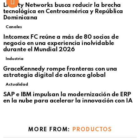
Liberty Networks busca reducir la brecha
tecnológica en Centroamérica y República
Dominicana
Canales
Intcomex FC reúne a más de 80 socios de
negocio en una experiencia inolvidable
durante el Mundial 2026
Industria
GraceKennedy rompe fronteras con una
estrategia digital de alcance global
Actualidad
Not Safe For Work
SAP e IBM impulsan la modernización de ERP
Click to view this post
en la nube para acelerar la innovación con IA
MORE FROM:
PRODUCTOS