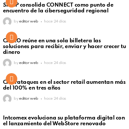
Not Safe For Work
SISAP consolida CONNECT como punto de
Click to view this post
encuentro de la ciberseguridad regional
by
editor web
hace 24 días
Not Safe For Work
CiNKO reúne en una sola billetera las
Click to view this post
soluciones para recibir, enviar y hacer crecer tu
dinero
by
editor web
hace 24 días
Ciberataques en el sector retail aumentan más
del 100% en tres años
by
editor web
hace 24 días
Intcomex evoluciona su plataforma digital con
el lanzamiento del WebStore renovado