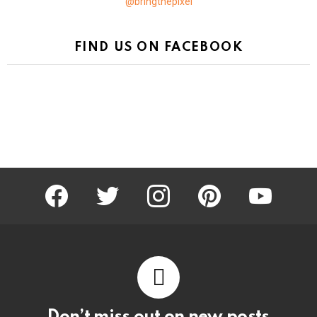
@bringthepixel
FIND US ON FACEBOOK
facebook
twitter
instagram
pinterest
youtube