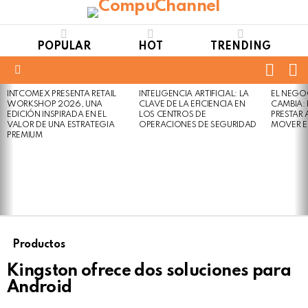
POPULAR
HOT
TRENDING
FOLL
S
US
Menu
INTCOMEX PRESENTA RETAIL
INTELIGENCIA ARTIFICIAL: LA
EL NEGO
LATEST
WORKSHOP 2026, UNA
CLAVE DE LA EFICIENCIA EN
CAMBIA:
STORIES
EDICIÓN INSPIRADA EN EL
LOS CENTROS DE
PRESTAR
VALOR DE UNA ESTRATEGIA
OPERACIONES DE SEGURIDAD
MOVER E
PREMIUM
Productos
Kingston ofrece dos soluciones para
Android