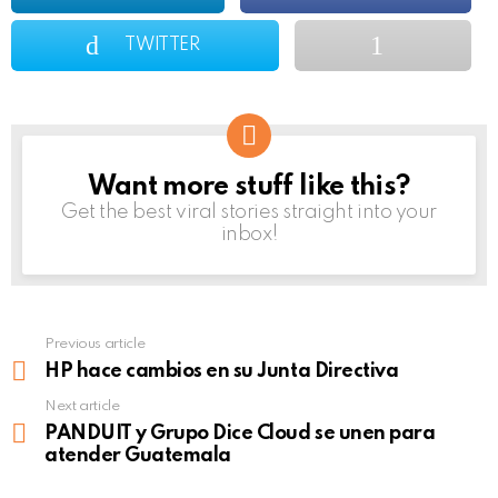
TWITTER
Want more stuff like this?
NEWSLETTER
Get the best viral stories straight into your
inbox!
Previous article
See
more
HP hace cambios en su Junta Directiva
Next article
PANDUIT y Grupo Dice Cloud se unen para
atender Guatemala