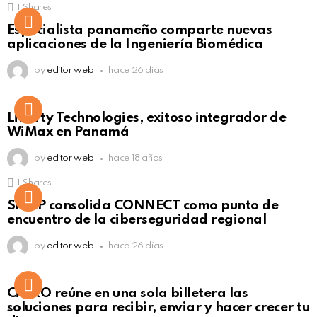
1
Shares
Not Safe For Work
Especialista panameño comparte nuevas
Click to view this post
aplicaciones de la Ingeniería Biomédica
by
editor web
hace 26 días
Liberty Technologies, exitoso integrador de
WiMax en Panamá
by
editor web
hace 18 años
1
Shares
Not Safe For Work
SISAP consolida CONNECT como punto de
Click to view this post
encuentro de la ciberseguridad regional
by
editor web
hace 26 días
Not Safe For Work
CiNKO reúne en una sola billetera las
Click to view this post
soluciones para recibir, enviar y hacer crecer tu