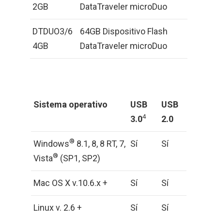
2GB
DataTraveler microDuo
DTDUO3/6
64GB Dispositivo Flash
4GB
DataTraveler microDuo
Sistema operativo
USB
USB
4
3.0
2.0
®
Windows
8.1, 8, 8 RT, 7,
Sí
Sí
®
Vista
(SP1, SP2)
Mac OS X v.10.6.x +
Sí
Sí
Linux v. 2.6 +
Sí
Sí