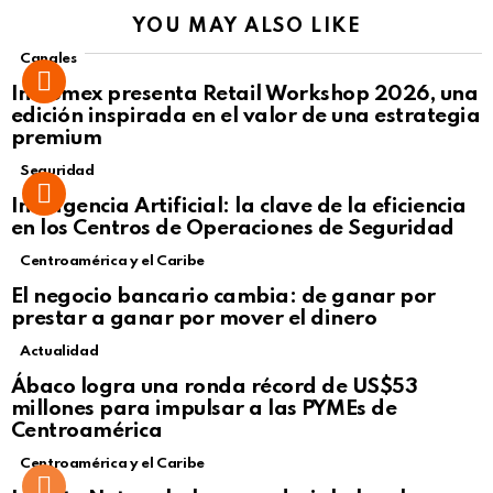
YOU MAY ALSO LIKE
Canales
Intcomex presenta Retail Workshop 2026, una
edición inspirada en el valor de una estrategia
premium
Seguridad
Inteligencia Artificial: la clave de la eficiencia
en los Centros de Operaciones de Seguridad
Centroamérica y el Caribe
El negocio bancario cambia: de ganar por
prestar a ganar por mover el dinero
Actualidad
Not Safe For Work
Ábaco logra una ronda récord de US$53
Click to view this post
millones para impulsar a las PYMEs de
Centroamérica
Centroamérica y el Caribe