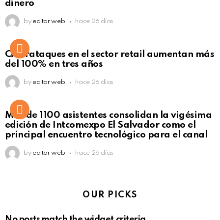
dinero
by
editor web
hace 26 días
Ciberataques en el sector retail aumentan más
del 100% en tres años
by
editor web
hace 26 días
Más de 1100 asistentes consolidan la vigésima
edición de Intcomexpo El Salvador como el
principal encuentro tecnológico para el canal
by
editor web
hace 26 días
OUR PICKS
No posts match the widget criteria