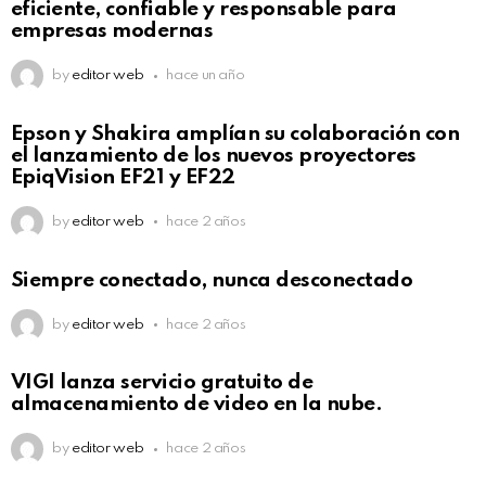
eficiente, confiable y responsable para
empresas modernas
by
editor web
hace un año
Epson y Shakira amplían su colaboración con
el lanzamiento de los nuevos proyectores
EpiqVision EF21 y EF22
by
editor web
hace 2 años
Siempre conectado, nunca desconectado
by
editor web
hace 2 años
VIGI lanza servicio gratuito de
almacenamiento de video en la nube.
by
editor web
hace 2 años