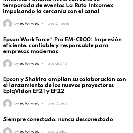
temporada de eventos La Ruta Intcomex
impulsando la cercanía con el canal
by
editor web
hace 2 meses
Epson WorkForce® Pro EM-C800: Impresión
eficiente, confiable y responsable para
empresas modernas
by
editor web
hace un año
Epson y Shakira amplían su colaboración con
el lanzamiento de los nuevos proyectores
EpiqVision EF21 y EF22
by
editor web
hace 2 años
Siempre conectado, nunca desconectado
by
editor web
hace 2 años