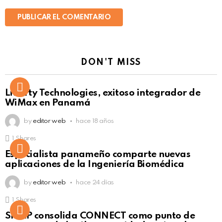
DON'T MISS
Liberty Technologies, exitoso integrador de
WiMax en Panamá
by
editor web
hace 18 años
1
Shares
Not Safe For Work
Especialista panameño comparte nuevas
Click to view this post
aplicaciones de la Ingeniería Biomédica
by
editor web
hace 24 días
1
Shares
Not Safe For Work
SISAP consolida CONNECT como punto de
Click to view this post