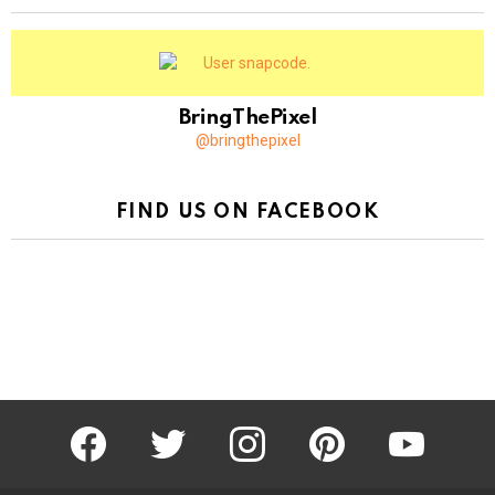
BringThePixel
@bringthepixel
FIND US ON FACEBOOK
facebook
twitter
instagram
pinterest
youtube