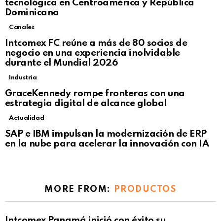
tecnológica en Centroamérica y República
Dominicana
Canales
Intcomex FC reúne a más de 80 socios de
negocio en una experiencia inolvidable
durante el Mundial 2026
Industria
GraceKennedy rompe fronteras con una
estrategia digital de alcance global
Actualidad
Not Safe For Work
SAP e IBM impulsan la modernización de ERP
Click to view this post
en la nube para acelerar la innovación con IA
MORE FROM:
PRODUCTOS
Intcomex Panamá inició con éxito su