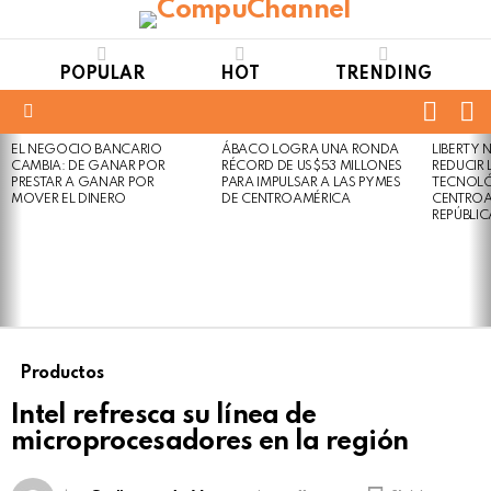
POPULAR
HOT
TRENDING
FOLL
S
US
Menu
EL NEGOCIO BANCARIO
ÁBACO LOGRA UNA RONDA
LIBERTY
LATEST
Not
Click
CAMBIA: DE GANAR POR
RÉCORD DE US$53 MILLONES
REDUCIR 
STORIES
to
Safe
PRESTAR A GANAR POR
PARA IMPULSAR A LAS PYMES
TECNOLÓ
view
MOVER EL DINERO
DE CENTROAMÉRICA
CENTROA
For
this
REPÚBLI
Work
post
Productos
Intel refresca su línea de
microprocesadores en la región