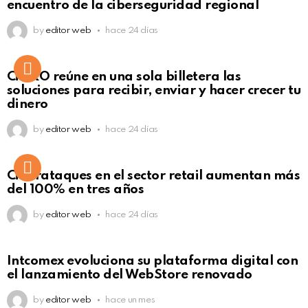
encuentro de la ciberseguridad regional
by
editor web
hace 24 días
Not Safe For Work
CiNKO reúne en una sola billetera las
Click to view this post
soluciones para recibir, enviar y hacer crecer tu
dinero
by
editor web
hace 24 días
Ciberataques en el sector retail aumentan más
del 100% en tres años
by
editor web
hace 24 días
Intcomex evoluciona su plataforma digital con
el lanzamiento del WebStore renovado
by
editor web
hace un mes