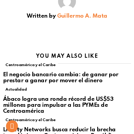
Written by
Guillermo A. Mata
YOU MAY ALSO LIKE
Centroamérica y el Caribe
El negocio bancario cambia: de ganar por
prestar a ganar por mover el dinero
Actualidad
Not Safe For Work
Ábaco logra una ronda récord de US$53
Click to view this post
millones para impulsar a las PYMEs de
Centroamérica
Centroamérica y el Caribe
Liberty Networks busca reducir la brecha