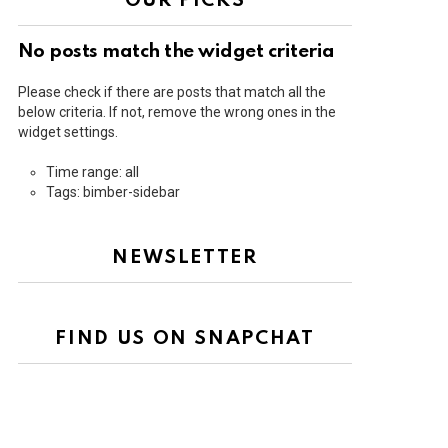
OUR PICKS
No posts match the widget criteria
Please check if there are posts that match all the
below criteria. If not, remove the wrong ones in the
widget settings.
Time range: all
Tags: bimber-sidebar
NEWSLETTER
FIND US ON SNAPCHAT