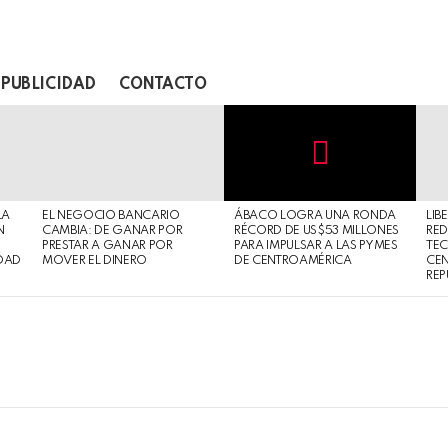
PUBLICIDAD
CONTACTO
Not
Click
to
Safe
view
LA
EL NEGOCIO BANCARIO
ÁBACO LOGRA UNA RONDA
LIB
For
this
N
CAMBIA: DE GANAR POR
RÉCORD DE US$53 MILLONES
RED
Work
post
PRESTAR A GANAR POR
PARA IMPULSAR A LAS PYMES
TE
DAD
MOVER EL DINERO
DE CENTROAMÉRICA
CE
REP