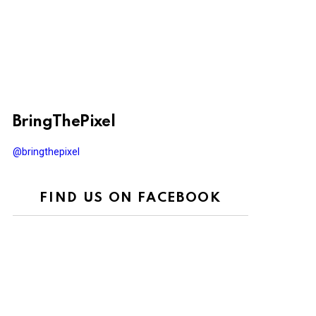
BringThePixel
@bringthepixel
FIND US ON FACEBOOK