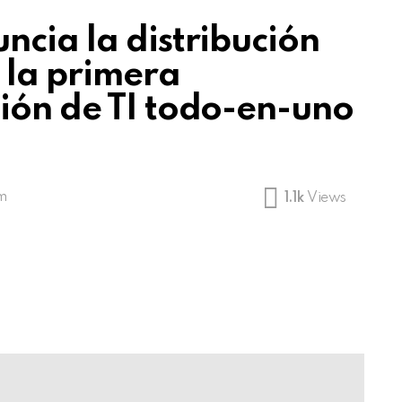
ncia la distribución
 la primera
ión de TI todo-en-uno
am
1.1k
Views