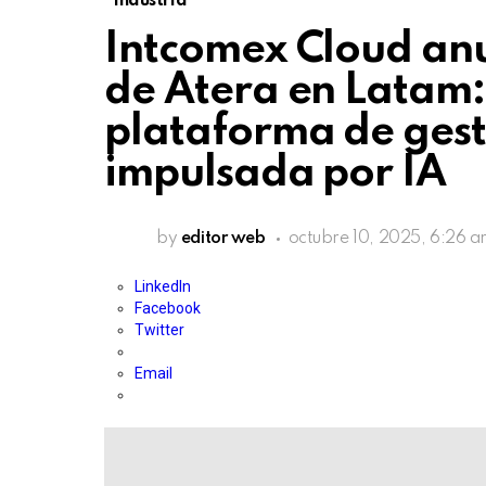
Industria
Intcomex Cloud anu
de Atera en Latam:
plataforma de gest
impulsada por IA
by
editor web
octubre 10, 2025, 6:26 
LinkedIn
Facebook
Twitter
Email