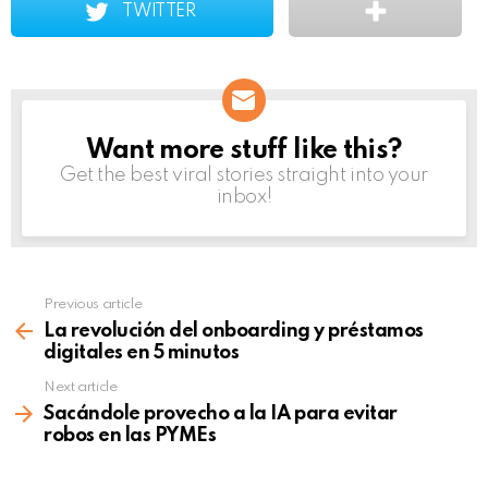
TWITTER
Want more stuff like this?
NEWSLETTER
Get the best viral stories straight into your
inbox!
Previous article
See
more
La revolución del onboarding y préstamos
digitales en 5 minutos
Next article
Sacándole provecho a la IA para evitar
robos en las PYMEs