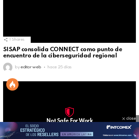
1
Shares
SISAP consolida CONNECT como punto de
encuentro de la ciberseguridad regional
by
editor web
hace 25 días
close
Not Safe For Work
Click to view this post