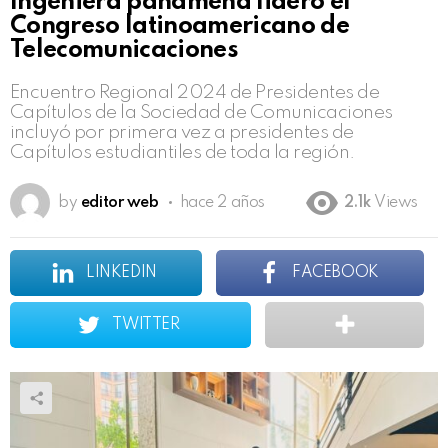
Ingeniera panameña lideró el
Congreso latinoamericano de
Telecomunicaciones
Encuentro Regional 2024 de Presidentes de
Capítulos de la Sociedad de Comunicaciones
incluyó por primera vez a presidentes de
Capítulos estudiantiles de toda la región.
by
editor web
hace 2 años
2.1k
Views
LINKEDIN
FACEBOOK
TWITTER