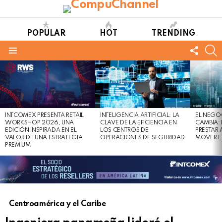
POPULAR
HOT
TRENDING
FOLL
S
US
Menu
LATEST
STORIES
INTCOMEX PRESENTA RETAIL
INTELIGENCIA ARTIFICIAL: LA
EL NEGO
WORKSHOP 2026, UNA
CLAVE DE LA EFICIENCIA EN
CAMBIA:
EDICIÓN INSPIRADA EN EL
LOS CENTROS DE
PRESTAR
VALOR DE UNA ESTRATEGIA
OPERACIONES DE SEGURIDAD
MOVER E
PREMIUM
Centroamérica y el Caribe