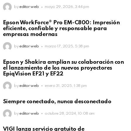
by
editor web
mayo 29, 2026, 3:44 pm
Epson WorkForce® Pro EM-C800: Impresión
eficiente, confiable y responsable para
empresas modernas
by
editor web
marzo 17, 2025, 5:38 pm
Epson y Shakira amplían su colaboración con
el lanzamiento de los nuevos proyectores
EpiqVision EF21 y EF22
by
editor web
enero 31, 2025, 1:38 pm
Siempre conectado, nunca desconectado
by
editor web
octubre 28, 2024, 10:08 am
VIGI lanza servicio gratuito de