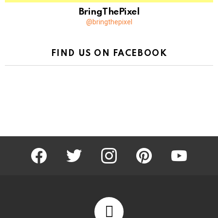
BringThePixel
@bringthepixel
FIND US ON FACEBOOK
facebook
twitter
instagram
pinterest
youtube