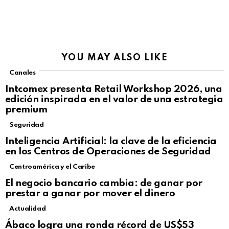
YOU MAY ALSO LIKE
Canales
Intcomex presenta Retail Workshop 2026, una
edición inspirada en el valor de una estrategia
premium
Seguridad
Inteligencia Artificial: la clave de la eficiencia
en los Centros de Operaciones de Seguridad
Centroamérica y el Caribe
El negocio bancario cambia: de ganar por
prestar a ganar por mover el dinero
Actualidad
Not Safe For Work
Ábaco logra una ronda récord de US$53
Click to view this post