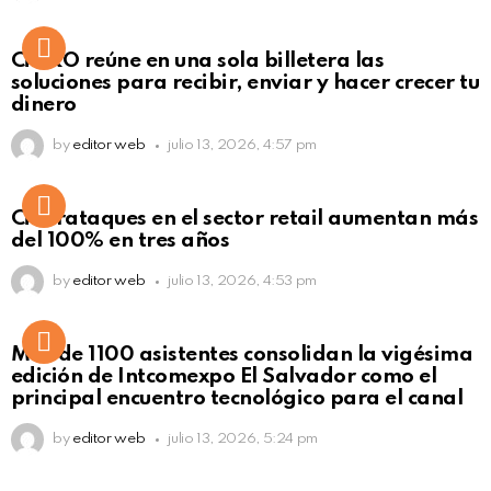
Not Safe For Work
CiNKO reúne en una sola billetera las
Click to view this post
soluciones para recibir, enviar y hacer crecer tu
dinero
by
editor web
julio 13, 2026, 4:57 pm
Ciberataques en el sector retail aumentan más
del 100% en tres años
by
editor web
julio 13, 2026, 4:53 pm
Más de 1100 asistentes consolidan la vigésima
edición de Intcomexpo El Salvador como el
principal encuentro tecnológico para el canal
by
editor web
julio 13, 2026, 5:24 pm