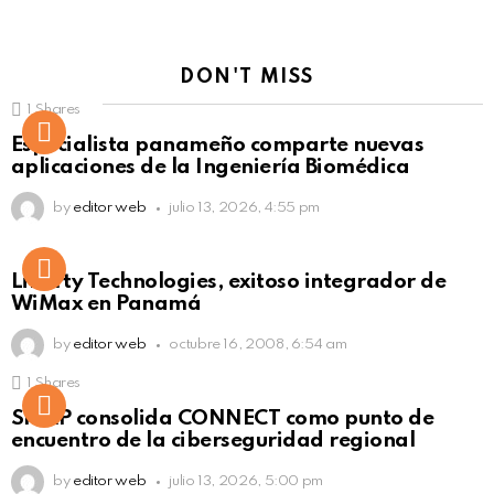
DON'T MISS
1
Shares
Not Safe For Work
Especialista panameño comparte nuevas
Click to view this post
aplicaciones de la Ingeniería Biomédica
by
editor web
julio 13, 2026, 4:55 pm
Liberty Technologies, exitoso integrador de
WiMax en Panamá
by
editor web
octubre 16, 2008, 6:54 am
1
Shares
Not Safe For Work
SISAP consolida CONNECT como punto de
Click to view this post
encuentro de la ciberseguridad regional
by
editor web
julio 13, 2026, 5:00 pm