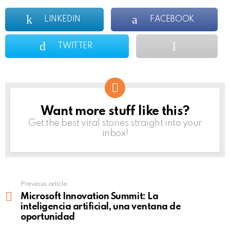
LINKEDIN
FACEBOOK
TWITTER
Want more stuff like this?
NEWSLETTER
Get the best viral stories straight into your
inbox!
Previous article
See
more
Microsoft Innovation Summit: La
inteligencia artificial, una ventana de
oportunidad