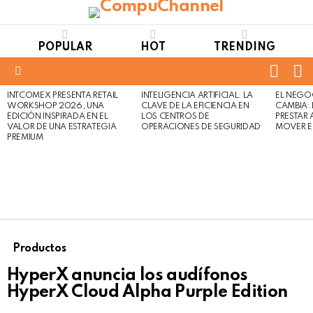
POPULAR
HOT
TRENDING
FOLL
S
US
Menu
INTCOMEX PRESENTA RETAIL
INTELIGENCIA ARTIFICIAL: LA
EL NEGO
LATEST
WORKSHOP 2026, UNA
CLAVE DE LA EFICIENCIA EN
CAMBIA:
STORIES
EDICIÓN INSPIRADA EN EL
LOS CENTROS DE
PRESTAR
VALOR DE UNA ESTRATEGIA
OPERACIONES DE SEGURIDAD
MOVER E
PREMIUM
Productos
HyperX anuncia los audífonos
HyperX Cloud Alpha Purple Edition