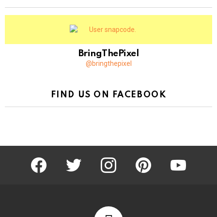
BringThePixel
@bringthepixel
FIND US ON FACEBOOK
facebook
twitter
instagram
pinterest
youtube