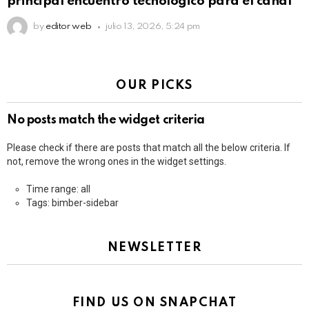
principal encuentro tecnológico para el canal
by
editor web
julio 13, 2026, 5:24 pm
OUR PICKS
No posts match the widget criteria
Please check if there are posts that match all the below criteria. If
not, remove the wrong ones in the widget settings.
Time range: all
Tags: bimber-sidebar
NEWSLETTER
FIND US ON SNAPCHAT