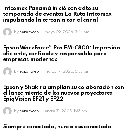
Intcomex Panamá inició con éxito su
temporada de eventos La Ruta Intcomex
impulsando la cercanía con el canal
by
editor web
mayo 29, 2026, 3:44 pm
Epson WorkForce® Pro EM-C800: Impresión
eficiente, confiable y responsable para
empresas modernas
by
editor web
marzo 17, 2025, 5:38 pm
Epson y Shakira amplían su colaboración con
el lanzamiento de los nuevos proyectores
EpiqVision EF21 y EF22
by
editor web
enero 31, 2025, 1:38 pm
Siempre conectado, nunca desconectado