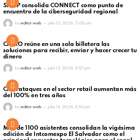
Not Safe For Work
SISAP consolida CONNECT como punto de
Click to view this post
encuentro de la ciberseguridad regional
by
editor web
julio 13, 2026, 5:00 pm
Not Safe For Work
CiNKO reúne en una sola billetera las
Click to view this post
soluciones para recibir, enviar y hacer crecer tu
dinero
by
editor web
julio 13, 2026, 4:57 pm
Ciberataques en el sector retail aumentan más
del 100% en tres años
by
editor web
julio 13, 2026, 4:53 pm
Más de 1100 asistentes consolidan la vigésima
edición de Intcomexpo El Salvador como el