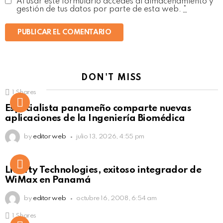
Al usar este formulario accedes al almacenamiento y
gestión de tus datos por parte de esta web.
*
DON'T MISS
1
Shares
Not Safe For Work
Especialista panameño comparte nuevas
Click to view this post
aplicaciones de la Ingeniería Biomédica
by
editor web
julio 13, 2026, 4:55 pm
Liberty Technologies, exitoso integrador de
WiMax en Panamá
by
editor web
octubre 16, 2008, 6:54 am
1
Shares