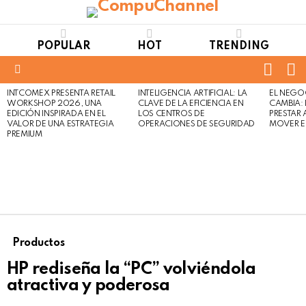
POPULAR
HOT
TRENDING
FOLL
S
US
Menu
INTCOMEX PRESENTA RETAIL
INTELIGENCIA ARTIFICIAL: LA
EL NEGO
LATEST
WORKSHOP 2026, UNA
CLAVE DE LA EFICIENCIA EN
CAMBIA:
STORIES
EDICIÓN INSPIRADA EN EL
LOS CENTROS DE
PRESTAR
VALOR DE UNA ESTRATEGIA
OPERACIONES DE SEGURIDAD
MOVER E
PREMIUM
Productos
HP rediseña la “PC” volviéndola
atractiva y poderosa