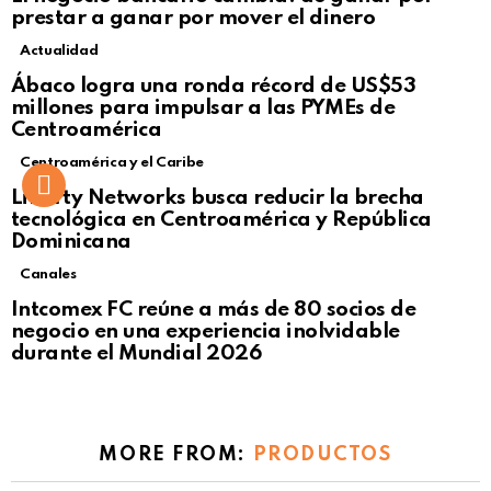
prestar a ganar por mover el dinero
Actualidad
Not Safe For Work
Ábaco logra una ronda récord de US$53
Click to view this post
millones para impulsar a las PYMEs de
Centroamérica
Centroamérica y el Caribe
Liberty Networks busca reducir la brecha
tecnológica en Centroamérica y República
Dominicana
Canales
Intcomex FC reúne a más de 80 socios de
negocio en una experiencia inolvidable
durante el Mundial 2026
MORE FROM:
PRODUCTOS