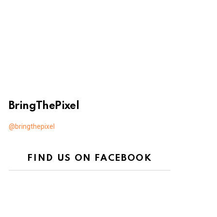
BringThePixel
@bringthepixel
FIND US ON FACEBOOK