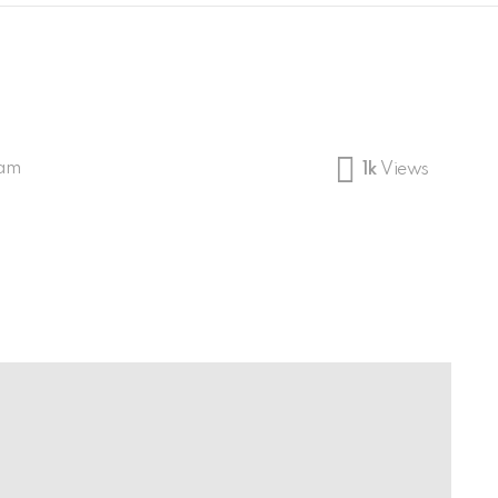
 am
1k
Views