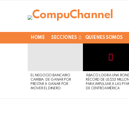
HOME
SECCIONES
QUIENES SOMOS
LATEST
STORIES
Not
Click
to
Safe
view
EL NEGOCIO BANCARIO
ÁBACO LOGRA UNA RON
For
this
CAMBIA: DE GANAR POR
RÉCORD DE US$53 MILLO
Work
post
PRESTAR A GANAR POR
PARA IMPULSAR A LAS PY
MOVER EL DINERO
DE CENTROAMÉRICA