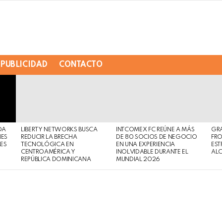
PUBLICIDAD
CONTACTO
DA
LIBERTY NETWORKS BUSCA
INTCOMEX FC REÚNE A MÁS
GR
NES
REDUCIR LA BRECHA
DE 80 SOCIOS DE NEGOCIO
FRO
MES
TECNOLÓGICA EN
EN UNA EXPERIENCIA
EST
CENTROAMÉRICA Y
INOLVIDABLE DURANTE EL
AL
REPÚBLICA DOMINICANA
MUNDIAL 2026