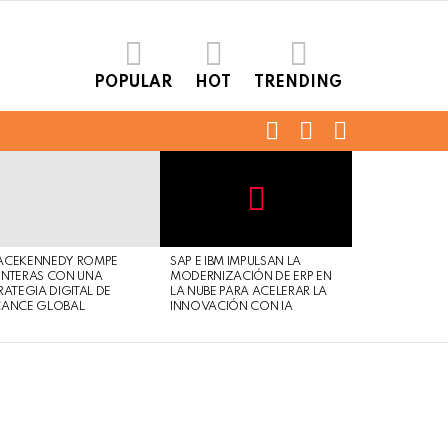
POPULAR
HOT
TRENDING
FOLLOW
SEARCH
LOGIN
US
Not
Click
to
Safe
view
ACEKENNEDY ROMPE
SAP E IBM IMPULSAN LA
For
this
NTERAS CON UNA
MODERNIZACIÓN DE ERP EN
Work
post
RATEGIA DIGITAL DE
LA NUBE PARA ACELERAR LA
CANCE GLOBAL
INNOVACIÓN CON IA