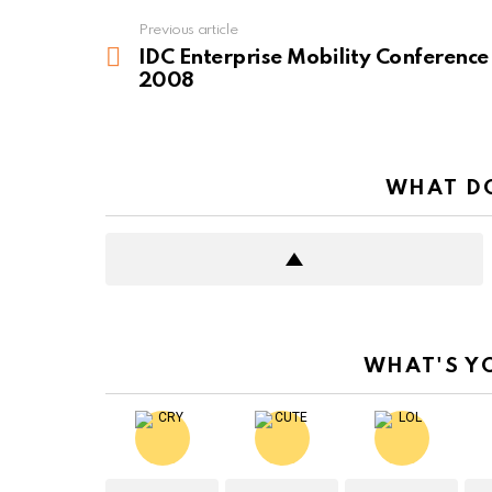
Previous article
See
more
IDC Enterprise Mobility Conference
2008
WHAT DO
WHAT'S Y