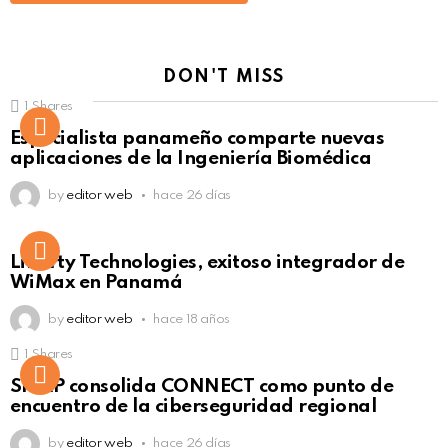
DON'T MISS
1
Shares
Not Safe For Work
Especialista panameño comparte nuevas
Click to view this post
aplicaciones de la Ingeniería Biomédica
by
editor web
hace 26 días
Liberty Technologies, exitoso integrador de
WiMax en Panamá
by
editor web
hace 18 años
1
Shares
Not Safe For Work
SISAP consolida CONNECT como punto de
Click to view this post
encuentro de la ciberseguridad regional
by
editor web
hace 26 días