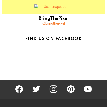
BringThePixel
@bringthepixel
FIND US ON FACEBOOK
facebook
twitter
instagram
pinterest
youtube