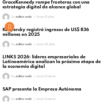
GraceKennedy rompe fronteras con una
estrategia digital de alcance global
by
editor web
hace 15 días
Kaspersky registró ingresos de US$ 836
millones en 2025
by
editor web
hace 26 días
LINKS 2026: líderes empresariales de
Latinoamérica analizan la próxima etapa de
la economía digital
by
editor web
hace 3 meses
SAP presenta la Empresa Autónoma
by
editor web
hace 3 meses