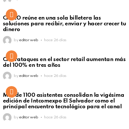
Not Safe For Work
CiNKO reúne en una sola billetera las
Click to view this post
soluciones para recibir, enviar y hacer crecer tu
dinero
by
editor web
hace 26 días
Ciberataques en el sector retail aumentan más
del 100% en tres años
by
editor web
hace 26 días
Más de 1100 asistentes consolidan la vigésima
edición de Intcomexpo El Salvador como el
principal encuentro tecnológico para el canal
by
editor web
hace 26 días