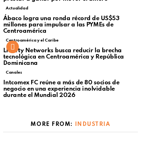
Actualidad
Not Safe For Work
Ábaco logra una ronda récord de US$53
Click to view this post
millones para impulsar a las PYMEs de
Centroamérica
Centroamérica y el Caribe
Liberty Networks busca reducir la brecha
tecnológica en Centroamérica y República
Dominicana
Canales
Intcomex FC reúne a más de 80 socios de
negocio en una experiencia inolvidable
durante el Mundial 2026
MORE FROM:
INDUSTRIA