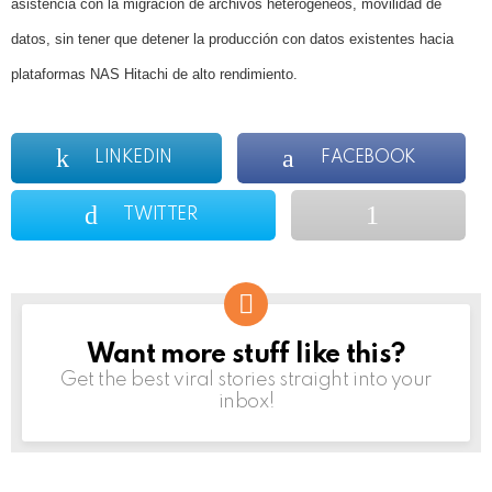
asistencia con la migración de archivos heterogéneos, movilidad de
datos, sin tener que detener la producción con datos existentes hacia
plataformas NAS Hitachi de alto rendimiento.
LINKEDIN
FACEBOOK
TWITTER
Want more stuff like this?
NEWSLETTER
Get the best viral stories straight into your
inbox!