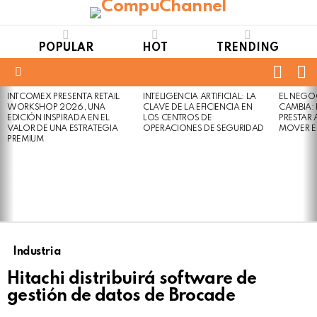
POPULAR
HOT
TRENDING
FOLL
S
US
Menu
INTCOMEX PRESENTA RETAIL
INTELIGENCIA ARTIFICIAL: LA
EL NEGO
LATEST
WORKSHOP 2026, UNA
CLAVE DE LA EFICIENCIA EN
CAMBIA:
STORIES
EDICIÓN INSPIRADA EN EL
LOS CENTROS DE
PRESTAR
VALOR DE UNA ESTRATEGIA
OPERACIONES DE SEGURIDAD
MOVER E
PREMIUM
Industria
Hitachi distribuirá software de
gestión de datos de Brocade