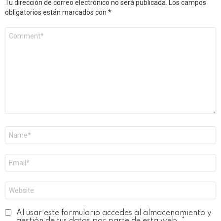
Tu dirección de correo electrónico no será publicada.
Los campos
obligatorios están marcados con
*
Comentario
*
Nombre
*
Correo
electrónico
*
Web
Al usar este formulario accedes al almacenamiento y
gestión de tus datos por parte de esta web.
*