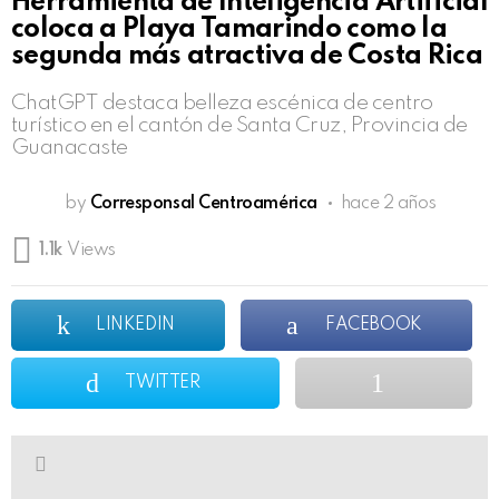
Herramienta de Inteligencia Artificial
coloca a Playa Tamarindo como la
segunda más atractiva de Costa Rica
ChatGPT destaca belleza escénica de centro
turístico en el cantón de Santa Cruz, Provincia de
Guanacaste
by
Corresponsal Centroamérica
hace 2 años
1.1k
Views
LINKEDIN
FACEBOOK
TWITTER