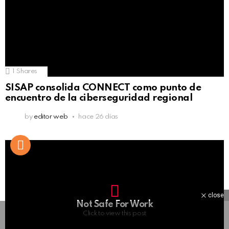
1
Shares
SISAP consolida CONNECT como punto de
encuentro de la ciberseguridad regional
by
editor web
hace 26 días
close
Not Safe For Work
Click to view this post