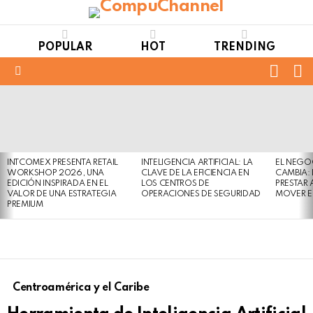
POPULAR
HOT
TRENDING
FOLL
S
US
Menu
LATEST
STORIES
INTCOMEX PRESENTA RETAIL
INTELIGENCIA ARTIFICIAL: LA
EL NEGO
WORKSHOP 2026, UNA
CLAVE DE LA EFICIENCIA EN
CAMBIA:
EDICIÓN INSPIRADA EN EL
LOS CENTROS DE
PRESTAR
VALOR DE UNA ESTRATEGIA
OPERACIONES DE SEGURIDAD
MOVER E
PREMIUM
Centroamérica y el Caribe