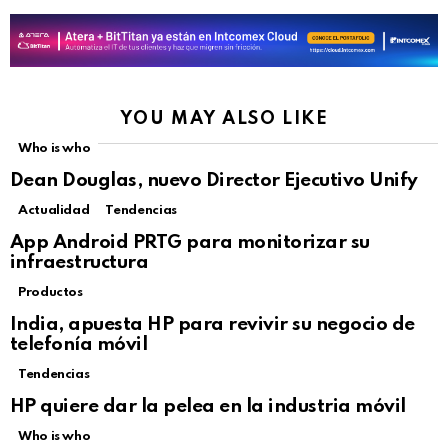
YOU MAY ALSO LIKE
Who is who
Dean Douglas, nuevo Director Ejecutivo Unify
Actualidad
Tendencias
Not Safe For Work
App Android PRTG para monitorizar su
Click to view this post
infraestructura
Productos
India, apuesta HP para revivir su negocio de
telefonía móvil
Tendencias
Not Safe For Work
HP quiere dar la pelea en la industria móvil
Click to view this post
Who is who