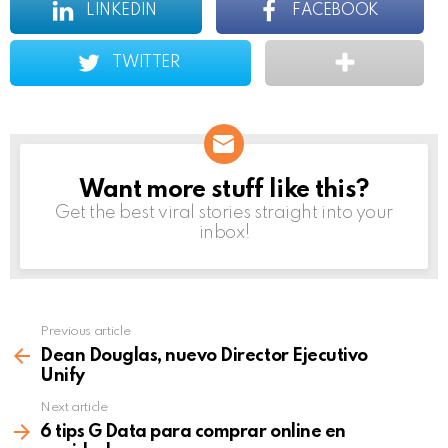
LINKEDIN
FACEBOOK
TWITTER
Want more stuff like this?
NEWSLETTER
Get the best viral stories straight into your
inbox!
Previous article
See
more
Dean Douglas, nuevo Director Ejecutivo
Unify
Next article
6 tips G Data para comprar online en