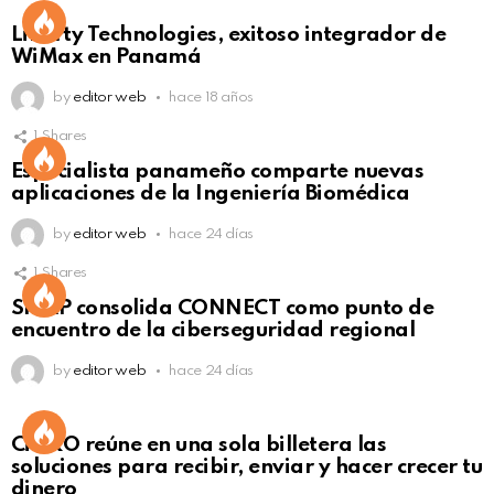
Liberty Technologies, exitoso integrador de
WiMax en Panamá
by
editor web
hace 18 años
1
Shares
Not Safe For Work
Especialista panameño comparte nuevas
Click to view this post
aplicaciones de la Ingeniería Biomédica
by
editor web
hace 24 días
1
Shares
Not Safe For Work
SISAP consolida CONNECT como punto de
Click to view this post
encuentro de la ciberseguridad regional
by
editor web
hace 24 días
Not Safe For Work
CiNKO reúne en una sola billetera las
Click to view this post
soluciones para recibir, enviar y hacer crecer tu
dinero