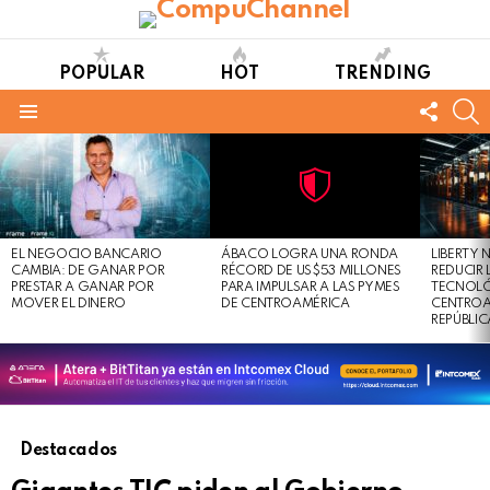
POPULAR
HOT
TRENDING
FOLL
S
US
Menu
LATEST
STORIES
Not
Click
to
Safe
view
EL NEGOCIO BANCARIO
ÁBACO LOGRA UNA RONDA
LIBERTY
For
this
CAMBIA: DE GANAR POR
RÉCORD DE US$53 MILLONES
REDUCIR 
Work
post
PRESTAR A GANAR POR
PARA IMPULSAR A LAS PYMES
TECNOLÓ
MOVER EL DINERO
DE CENTROAMÉRICA
CENTROA
REPÚBLI
Destacados