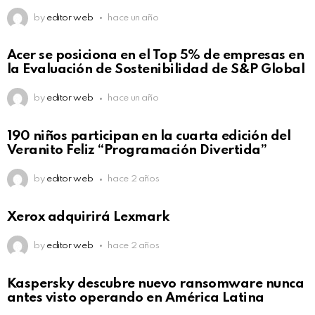
by
editor web
hace un año
Acer se posiciona en el Top 5% de empresas en
la Evaluación de Sostenibilidad de S&P Global
by
editor web
hace un año
190 niños participan en la cuarta edición del
Veranito Feliz “Programación Divertida”
by
editor web
hace 2 años
Xerox adquirirá Lexmark
by
editor web
hace 2 años
Kaspersky descubre nuevo ransomware nunca
antes visto operando en América Latina