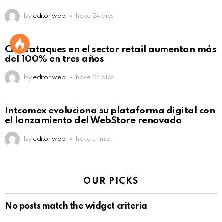
by
editor web
hace 24 días
Ciberataques en el sector retail aumentan más
del 100% en tres años
by
editor web
hace 24 días
Intcomex evoluciona su plataforma digital con
el lanzamiento del WebStore renovado
by
editor web
hace un mes
OUR PICKS
No posts match the widget criteria