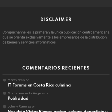
DISCLAIMER
Compuchannel es la primera y la única publicación centroamericana
que se orienta exclusivamente a los empresarios de la distribución
de bienes y servicios informáticos.
COMENTARIOS RECIENTES
Marsvinzep
on
IT Forums en Costa Rica culmina
María Fernanda Angeles
on
Publicidad
Johnny Ramirez
on
Nos deja Victor Rivera, amigo, colega, deportista y