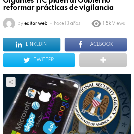
Gigantes TIC piden al Gobierno
reformar prácticas de vigilancia
by
editor web
hace 13 años
1.5k
Views
LINKEDIN
FACEBOOK
TWITTER