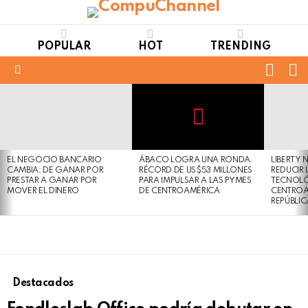
POPULAR
HOT
TRENDING
FOLL
S
US
Menu
LATEST
STORIES
Not
Click
to
Safe
view
EL NEGOCIO BANCARIO
ÁBACO LOGRA UNA RONDA
For
LIBERTY
this
CAMBIA: DE GANAR POR
RÉCORD DE US$53 MILLONES
REDUCIR 
Work
post
PRESTAR A GANAR POR
PARA IMPULSAR A LAS PYMES
TECNOLÓ
MOVER EL DINERO
DE CENTROAMÉRICA
CENTROA
REPÚBLI
Destacados