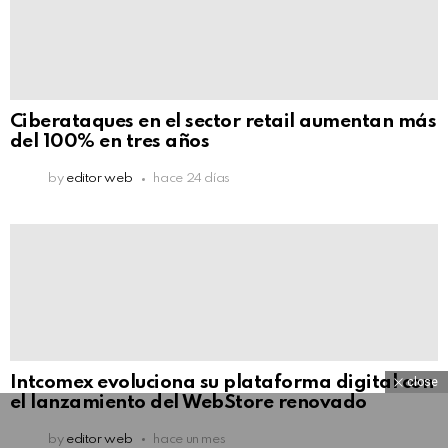
Ciberataques en el sector retail aumentan más
del 100% en tres años
by
editor web
hace 24 días
Intcomex evoluciona su plataforma digital con
close
el lanzamiento del WebStore renovado
by
editor web
hace un mes