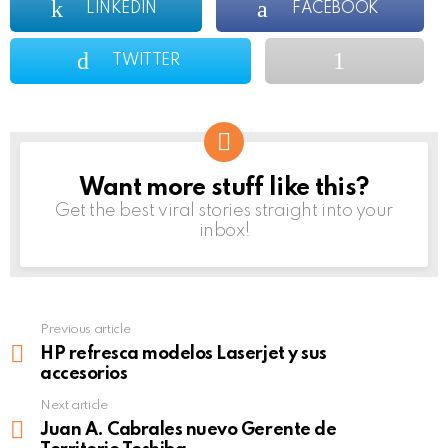
LINKEDIN
FACEBOOK
TWITTER
Want more stuff like this?
NEWSLETTER
Get the best viral stories straight into your
inbox!
Previous article
See
more
HP refresca modelos Laserjet y sus
accesorios
Next article
Juan A. Cabrales nuevo Gerente de