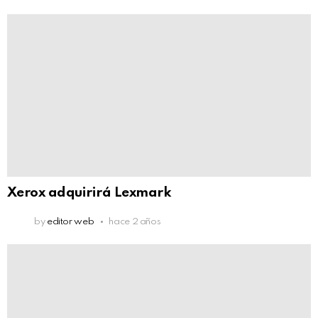
Xerox adquirirá Lexmark
by
editor web
hace 2 años