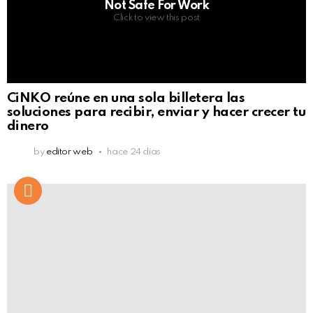
Not Safe For Work
Click to view this post
CiNKO reúne en una sola billetera las
soluciones para recibir, enviar y hacer crecer tu
dinero
by
editor web
hace 24 días