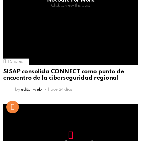
Not Safe For Work
Click to view this post
1
Shares
SISAP consolida CONNECT como punto de
encuentro de la ciberseguridad regional
by
editor web
hace 24 días