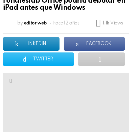
Fondleslab Office podría debutar en
iPad antes que Windows
by
editor web
hace 12 años
1.1k
Views
LINKEDIN
FACEBOOK
TWITTER