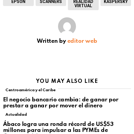
EPSON
SCANNERS
REALIDAD
KASPERSKY
VIRTUAL
Written by
editor web
YOU MAY ALSO LIKE
Centroamérica y el Caribe
El negocio bancario cambia: de ganar por
prestar a ganar por mover el dinero
Actualidad
Not Safe For Work
Ábaco logra una ronda récord de US$53
Click to view this post
millones para impulsar a las PYMEs de