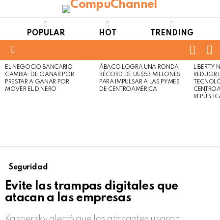
POPULAR
HOT
TRENDING
FOLL
S
US
Menu
EL NEGOCIO BANCARIO
ÁBACO LOGRA UNA RONDA
LIBERTY
LATEST
Not
Click
CAMBIA: DE GANAR POR
RÉCORD DE US$53 MILLONES
REDUCIR 
STORIES
to
Safe
PRESTAR A GANAR POR
PARA IMPULSAR A LAS PYMES
TECNOLÓ
view
MOVER EL DINERO
DE CENTROAMÉRICA
CENTROA
For
this
REPÚBLI
Work
post
Seguridad
Evite las trampas digitales que
atacan a las empresas
Kaspersky alertó que los atacantes usaron