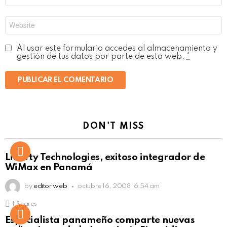
*
Web
Al usar este formulario accedes al almacenamiento y
gestión de tus datos por parte de esta web.
*
DON'T MISS
Liberty Technologies, exitoso integrador de
WiMax en Panamá
by
editor web
octubre 16, 2008, 6:54 am
1
Shares
Not Safe For Work
Especialista panameño comparte nuevas
Click to view this post