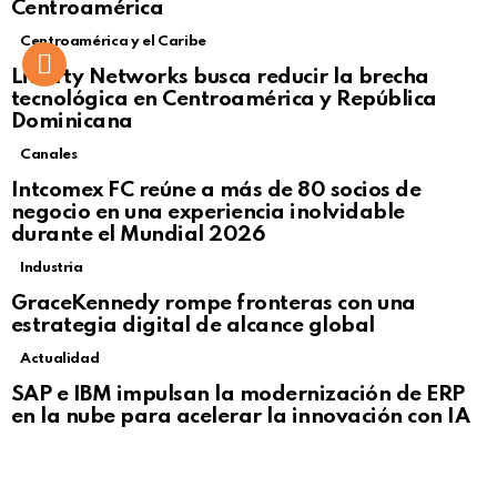
Centroamérica
Centroamérica y el Caribe
Liberty Networks busca reducir la brecha
tecnológica en Centroamérica y República
Dominicana
Canales
Intcomex FC reúne a más de 80 socios de
negocio en una experiencia inolvidable
durante el Mundial 2026
Industria
GraceKennedy rompe fronteras con una
estrategia digital de alcance global
Actualidad
Not Safe For Work
SAP e IBM impulsan la modernización de ERP
Click to view this post
en la nube para acelerar la innovación con IA