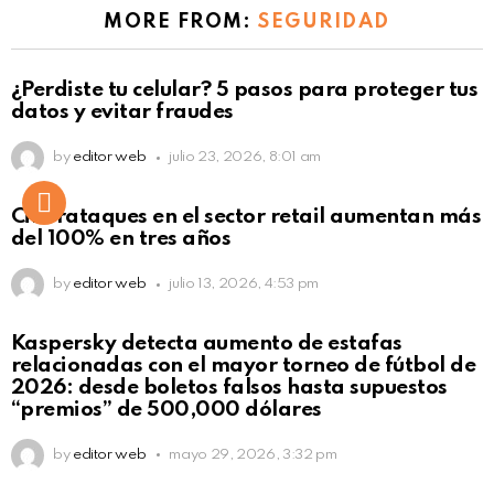
MORE FROM:
SEGURIDAD
¿Perdiste tu celular? 5 pasos para proteger tus
datos y evitar fraudes
by
editor web
julio 23, 2026, 8:01 am
Ciberataques en el sector retail aumentan más
del 100% en tres años
by
editor web
julio 13, 2026, 4:53 pm
Kaspersky detecta aumento de estafas
relacionadas con el mayor torneo de fútbol de
2026: desde boletos falsos hasta supuestos
“premios” de 500,000 dólares
by
editor web
mayo 29, 2026, 3:32 pm