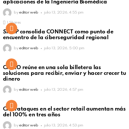
aplicaciones de la Ingeniería Biomédica
by
editor web
julio 13, 2026, 4:55 pm
1
Shares
Not Safe For Work
SISAP consolida CONNECT como punto de
Click to view this post
encuentro de la ciberseguridad regional
by
editor web
julio 13, 2026, 5:00 pm
Not Safe For Work
CiNKO reúne en una sola billetera las
Click to view this post
soluciones para recibir, enviar y hacer crecer tu
dinero
by
editor web
julio 13, 2026, 4:57 pm
Ciberataques en el sector retail aumentan más
del 100% en tres años
by
editor web
julio 13, 2026, 4:53 pm