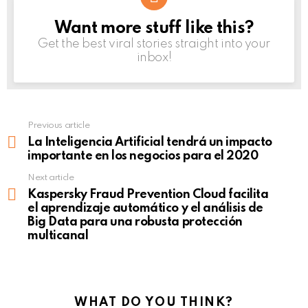
Want more stuff like this?
NEWSLETTER
Get the best viral stories straight into your
inbox!
Previous article
See
more
La Inteligencia Artificial tendrá un impacto
importante en los negocios para el 2020
Next article
Kaspersky Fraud Prevention Cloud facilita
el aprendizaje automático y el análisis de
Big Data para una robusta protección
multicanal
WHAT DO YOU THINK?