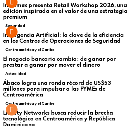
Intcomex presenta Retail Workshop 2026, una
edición inspirada en el valor de una estrategia
premium
Seguridad
Inteligencia Artificial: la clave de la eficiencia
en los Centros de Operaciones de Seguridad
Centroamérica y el Caribe
El negocio bancario cambia: de ganar por
prestar a ganar por mover el dinero
Actualidad
Not Safe For Work
Ábaco logra una ronda récord de US$53
Click to view this post
millones para impulsar a las PYMEs de
Centroamérica
Centroamérica y el Caribe
Liberty Networks busca reducir la brecha
tecnológica en Centroamérica y República
Dominicana