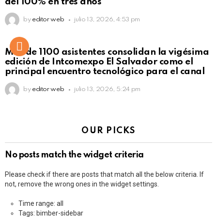
del 100% en tres años
by
editor web
julio 13, 2026, 4:53 pm
Más de 1100 asistentes consolidan la vigésima
edición de Intcomexpo El Salvador como el
principal encuentro tecnológico para el canal
by
editor web
julio 13, 2026, 5:24 pm
OUR PICKS
No posts match the widget criteria
Please check if there are posts that match all the below criteria. If
not, remove the wrong ones in the widget settings.
Time range: all
Tags: bimber-sidebar