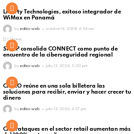
Liberty Technologies, exitoso integrador de
WiMax en Panamá
by
editor web
octubre 16, 2008, 6:54 am
1
Shares
Not Safe For Work
SISAP consolida CONNECT como punto de
Click to view this post
encuentro de la ciberseguridad regional
by
editor web
julio 13, 2026, 5:00 pm
Not Safe For Work
CiNKO reúne en una sola billetera las
Click to view this post
soluciones para recibir, enviar y hacer crecer tu
dinero
by
editor web
julio 13, 2026, 4:57 pm
Ciberataques en el sector retail aumentan más