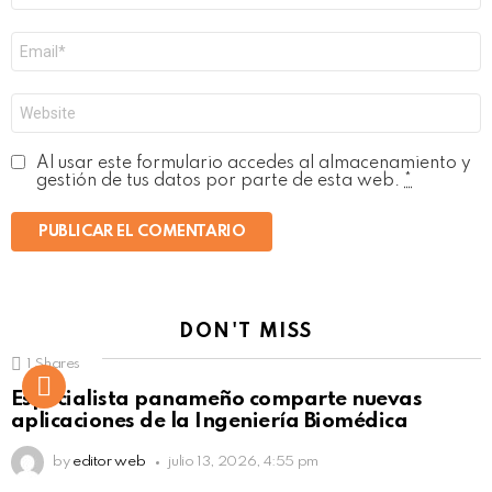
Correo
electrónico
*
Web
Al usar este formulario accedes al almacenamiento y
gestión de tus datos por parte de esta web.
*
DON'T MISS
1
Shares
Not Safe For Work
Especialista panameño comparte nuevas
Click to view this post
aplicaciones de la Ingeniería Biomédica
by
editor web
julio 13, 2026, 4:55 pm