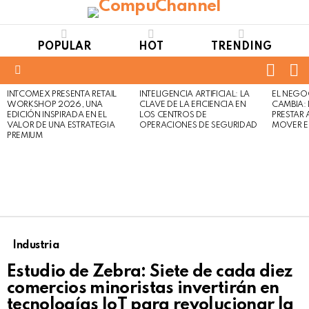
POPULAR
HOT
TRENDING
FOLL
S
US
Menu
INTCOMEX PRESENTA RETAIL
INTELIGENCIA ARTIFICIAL: LA
EL NEGO
LATEST
WORKSHOP 2026, UNA
CLAVE DE LA EFICIENCIA EN
CAMBIA:
STORIES
EDICIÓN INSPIRADA EN EL
LOS CENTROS DE
PRESTAR
VALOR DE UNA ESTRATEGIA
OPERACIONES DE SEGURIDAD
MOVER E
PREMIUM
Industria
Estudio de Zebra: Siete de cada diez
comercios minoristas invertirán en
tecnologías IoT para revolucionar la