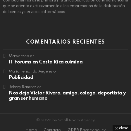
Compuchannel es la primera y la única publicación centroamericana
que se orienta exclusivamente a los empresarios de la distribución
de bienes y servicios informáticos.
COMENTARIOS RECIENTES
Marsvinzep
on
IT Forums en Costa Rica culmina
María Fernanda Angeles
on
Publicidad
Johnny Ramirez
on
Nos deja Victor Rivera, amigo, colega, deportista y
gran ser humano
© 2026 by Small Room Agency
close
Home
Contacto
GDPR Privacy policy