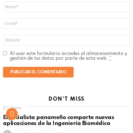
Nombre
*
Correo
electrónico
*
Web
Al usar este formulario accedes al almacenamiento y
gestión de tus datos por parte de esta web.
*
DON'T MISS
1
Shares
Not Safe For Work
Especialista panameño comparte nuevas
Click to view this post
aplicaciones de la Ingeniería Biomédica