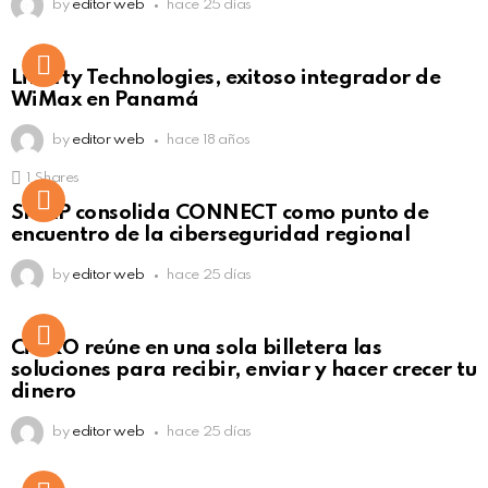
by
editor web
hace 25 días
Liberty Technologies, exitoso integrador de
WiMax en Panamá
by
editor web
hace 18 años
1
Shares
Not Safe For Work
SISAP consolida CONNECT como punto de
Click to view this post
encuentro de la ciberseguridad regional
by
editor web
hace 25 días
Not Safe For Work
CiNKO reúne en una sola billetera las
Click to view this post
soluciones para recibir, enviar y hacer crecer tu
dinero
by
editor web
hace 25 días