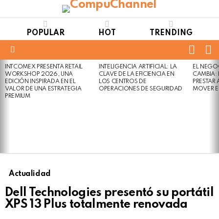
POPULAR
HOT
TRENDING
FOLL
S
US
Menu
INTCOMEX PRESENTA RETAIL
INTELIGENCIA ARTIFICIAL: LA
EL NEGO
LATEST
WORKSHOP 2026, UNA
CLAVE DE LA EFICIENCIA EN
CAMBIA:
STORIES
EDICIÓN INSPIRADA EN EL
LOS CENTROS DE
PRESTAR
VALOR DE UNA ESTRATEGIA
OPERACIONES DE SEGURIDAD
MOVER E
PREMIUM
Actualidad
Dell Technologies presentó su portátil
XPS 13 Plus totalmente renovada