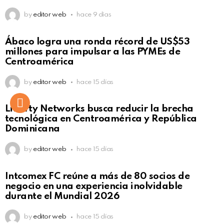
by
editor web
hace 9 días
Not Safe For Work
Ábaco logra una ronda récord de US$53
Click to view this post
millones para impulsar a las PYMEs de
Centroamérica
by
editor web
hace 15 días
Liberty Networks busca reducir la brecha
tecnológica en Centroamérica y República
Dominicana
by
editor web
hace 15 días
Intcomex FC reúne a más de 80 socios de
negocio en una experiencia inolvidable
durante el Mundial 2026
by
editor web
hace 15 días