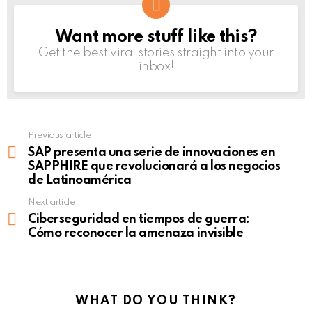
Want more stuff like this?
NEWSLETTER
Get the best viral stories straight into your
inbox!
Previous article
See
more
SAP presenta una serie de innovaciones en
SAPPHIRE que revolucionará a los negocios
de Latinoamérica
Next article
Ciberseguridad en tiempos de guerra:
Cómo reconocer la amenaza invisible
WHAT DO YOU THINK?