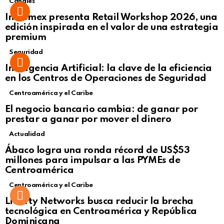
Canales
Intcomex presenta Retail Workshop 2026, una
edición inspirada en el valor de una estrategia
premium
Seguridad
Inteligencia Artificial: la clave de la eficiencia
en los Centros de Operaciones de Seguridad
Centroamérica y el Caribe
El negocio bancario cambia: de ganar por
prestar a ganar por mover el dinero
Actualidad
Not Safe For Work
Ábaco logra una ronda récord de US$53
Click to view this post
millones para impulsar a las PYMEs de
Centroamérica
Centroamérica y el Caribe
Liberty Networks busca reducir la brecha
tecnológica en Centroamérica y República
Dominicana