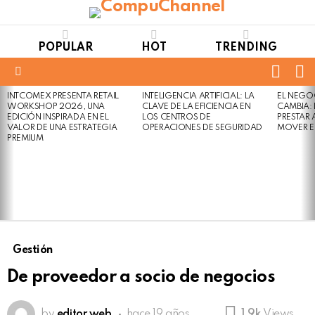
POPULAR
HOT
TRENDING
FOLL
S
US
Menu
INTCOMEX PRESENTA RETAIL
INTELIGENCIA ARTIFICIAL: LA
EL NEGO
LATEST
WORKSHOP 2026, UNA
CLAVE DE LA EFICIENCIA EN
CAMBIA:
STORIES
EDICIÓN INSPIRADA EN EL
LOS CENTROS DE
PRESTAR
VALOR DE UNA ESTRATEGIA
OPERACIONES DE SEGURIDAD
MOVER E
PREMIUM
Gestión
De proveedor a socio de negocios
by
editor web
hace 19 años
1.9k
Views