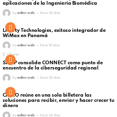
aplicaciones de la Ingeniería Biomédica
by
editor web
hace 26 días
Liberty Technologies, exitoso integrador de
WiMax en Panamá
by
editor web
hace 18 años
1
Shares
Not Safe For Work
SISAP consolida CONNECT como punto de
Click to view this post
encuentro de la ciberseguridad regional
by
editor web
hace 26 días
Not Safe For Work
CiNKO reúne en una sola billetera las
Click to view this post
soluciones para recibir, enviar y hacer crecer tu
dinero
by
editor web
hace 26 días