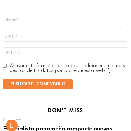
Nombre
*
Correo
electrónico
*
Web
Al usar este formulario accedes al almacenamiento y
gestión de tus datos por parte de esta web.
*
DON'T MISS
1
Shares
Not Safe For Work
Especialista panameño comparte nuevas
Click to view this post