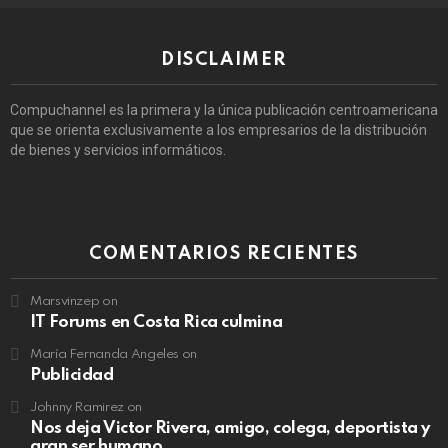
DISCLAIMER
Compuchannel es la primera y la única publicación centroamericana
que se orienta exclusivamente a los empresarios de la distribución
de bienes y servicios informáticos.
COMENTARIOS RECIENTES
Marsvinzep
on
IT Forums en Costa Rica culmina
María Fernanda Angeles
on
Publicidad
Johnny Ramirez
on
Nos deja Victor Rivera, amigo, colega, deportista y
gran ser humano