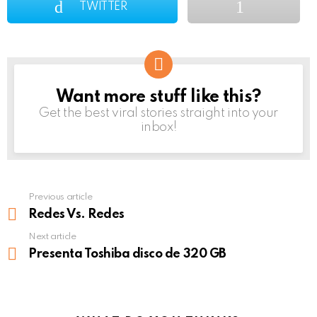
TWITTER
Want more stuff like this?
NEWSLETTER
Get the best viral stories straight into your
inbox!
Previous article
See
more
Redes Vs. Redes
Next article
Presenta Toshiba disco de 320 GB